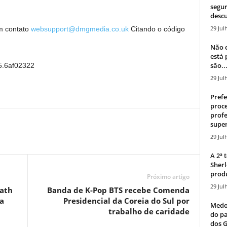
segur
descu
29 Jul
em contato
websupport@dmgmedia.co.uk
Citando o código
Não c
está
são..
5.6af02322
29 Jul
Prefe
proce
profe
super
29 Jul
A 2ª
Sherl
produ
Próximo artigo
29 Jul
ath
Banda de K-Pop BTS recebe Comenda
ra
Presidencial da Coreia do Sul por
Medos
trabalho de caridade
do pa
dos G