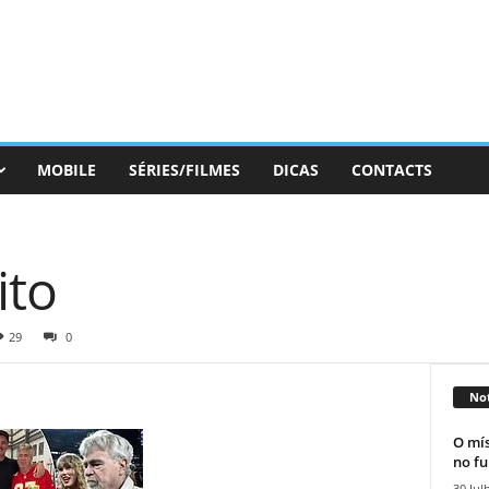
MOBILE
SÉRIES/FILMES
DICAS
CONTACTS
ito
29
0
Not
O mís
no fu
30 Jul