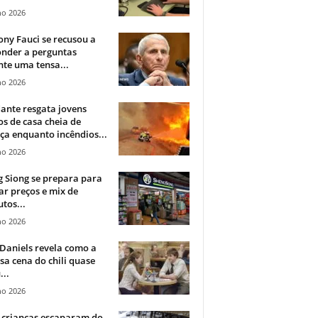
ho 2026
ny Fauci se recusou a
onder a perguntas
te uma tensa...
ho 2026
ante resgata jovens
s de casa cheia de
a enquanto incêndios...
ho 2026
 Siong se prepara para
ar preços e mix de
tos...
ho 2026
Daniels revela como a
a cena do chili quase
...
ho 2026
 crianças escaparam do