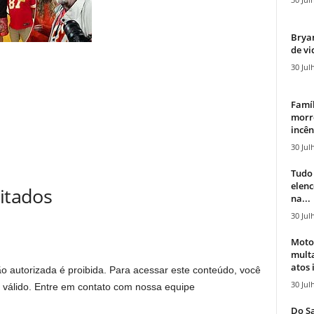
Bryan
de vi
30 Jul
Famíl
morr
incên
30 Jul
Tudo 
elen
mitados
na...
30 Jul
Moto
mult
atos 
ão autorizada é proibida. Para acessar este conteúdo, você
30 Jul
o válido. Entre em contato com nossa equipe
Do Sa