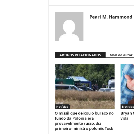
Pearl M. Hammond
ARTIGOS RELACIONADOS
Mais do autor
Notícias
Notícias
O míssil que deixou o buraco no
Bryan C
fundo da Polônia era
vida
provavelmente russo, diz
primeiro-ministro polonês Tusk