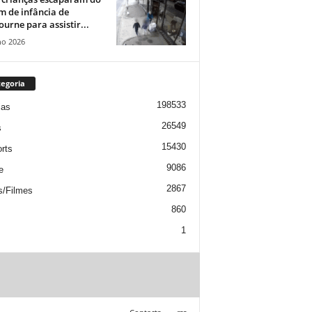
m de infância de
urne para assistir...
ho 2026
egoria
198533
ias
26549
s
15430
rts
9086
e
2867
s/Filmes
860
1