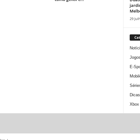
jardi
Melbo
29 Jul
Cat
Notíc
Jogo
E-Spo
Mobil
Série
Dicas
Xbox