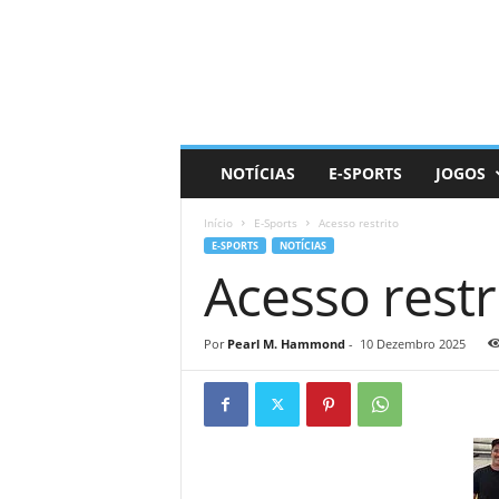
D
a
i
l
y
N
e
NOTÍCIAS
E-SPORTS
JOGOS
r
d
Início
E-Sports
Acesso restrito
E-SPORTS
NOTÍCIAS
Acesso restr
Por
Pearl M. Hammond
-
10 Dezembro 2025