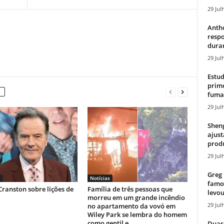
29 Jul
Antho
resp
duran
29 Jul
Estud
primo
fumaç
29 Jul
Sheng
ajust
produ
29 Jul
Greg 
Notícias
famos
ranston sobre lições de
Família de três pessoas que
levou
morreu em um grande incêndio
29 Jul
no apartamento da vovó em
Wiley Park se lembra do homem
como gentil e...
Duas