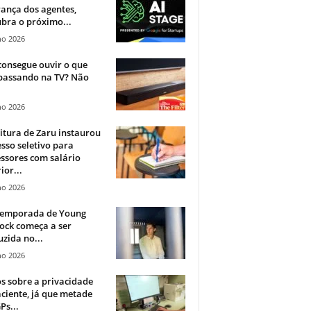
ança dos agentes,
bra o próximo...
ho 2026
onsegue ouvir o que
 passando na TV? Não
.
ho 2026
itura de Zaru instaurou
sso seletivo para
ssores com salário
ior...
ho 2026
 temporada de Young
ock começa a ser
zida no...
ho 2026
 sobre a privacidade
ciente, já que metade
Ps...