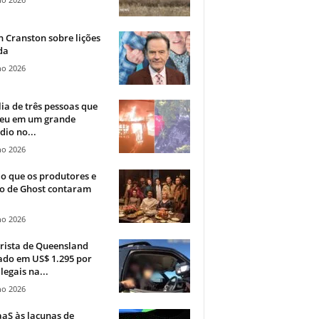
 Cranston sobre lições
da
ho 2026
ia de três pessoas que
eu em um grande
dio no...
ho 2026
o que os produtores e
co de Ghost contaram
ho 2026
rista de Queensland
ado em US$ 1.295 por
ilegais na...
ho 2026
aS às lacunas de