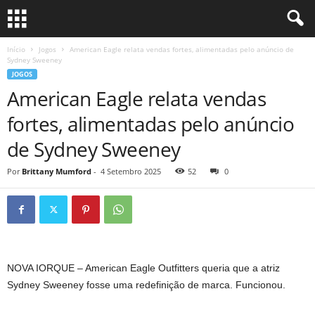
Início
Jogos
American Eagle relata vendas fortes, alimentadas pelo anúncio de
Sydney Sweeney
JOGOS
American Eagle relata vendas
fortes, alimentadas pelo anúncio
de Sydney Sweeney
Por
Brittany Mumford
-
4 Setembro 2025
52
0
NOVA IORQUE
–
American Eagle Outfitters queria que a atriz
Sydney Sweeney fosse uma redefinição de marca. Funcionou.