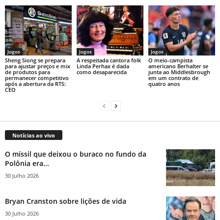
Jogos
Jogos
Jogos
Sheng Siong se prepara
A respeitada cantora folk
O meio-campista
para ajustar preços e mix
Linda Perhax é dada
americano Berhalter se
de produtos para
como desaparecida
junta ao Middlesbrough
permanecer competitivo
em um contrato de
após a abertura da RTS:
quatro anos
CEO
Notícias ao vivo
O míssil que deixou o buraco no fundo da
Polônia era...
30 Julho 2026
Bryan Cranston sobre lições de vida
30 Julho 2026