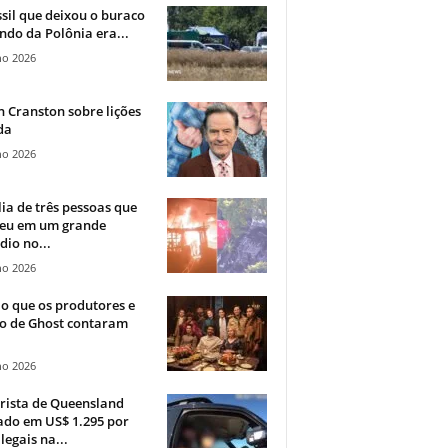
sil que deixou o buraco
ndo da Polônia era...
ho 2026
 Cranston sobre lições
da
ho 2026
ia de três pessoas que
eu em um grande
dio no...
ho 2026
o que os produtores e
co de Ghost contaram
ho 2026
rista de Queensland
ado em US$ 1.295 por
ilegais na...