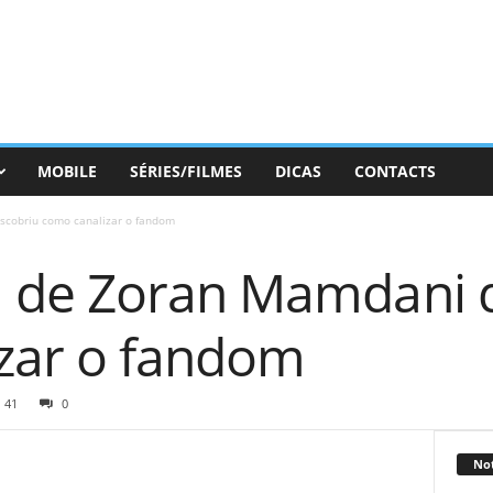
MOBILE
SÉRIES/FILMES
DICAS
CONTACTS
cobriu como canalizar o fandom
 de Zoran Mamdani 
zar o fandom
41
0
Not