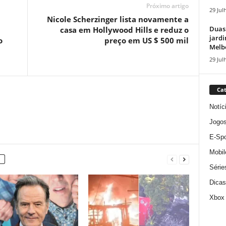
Próximo artigo
29 Jul
Nicole Scherzinger lista novamente a
Duas
casa em Hollywood Hills e reduz o
jardi
o
preço em US $ 500 mil
Melbo
29 Jul
Cat
Notíc
Jogo
E-Spo
Mobil
Série
Dicas
Xbox