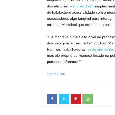
enquanto outros funcionários do Partido 
dos eleitores.
eleitores dizem
simplesmente
de habitação e acessibilidade com a me
espectadores algo tangível para interagi
torno de Mamdani que existe tanto online
“Ele manteve o mais alto nível de profis
diversão girar ao seu redor”, diz Ravi Ma
Famílias Trabalhadoras.
essencialmente 
mas ele próprio permanece focado na pol
pessoas enfrentam.”
Source link