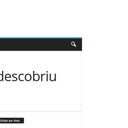
descobriu
ícias ao vivo