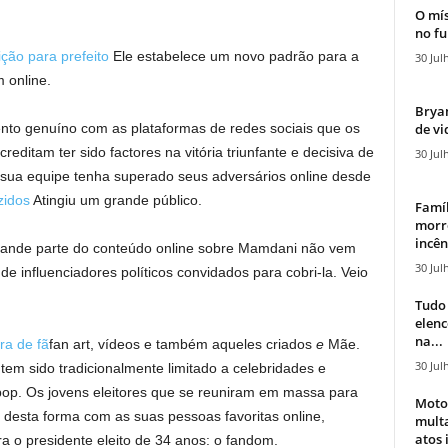
O mís
no fu
ição para prefeito
Ele estabelece um novo padrão para a
30 Jul
 online.
Bryan
de vi
ento genuíno com as plataformas de redes sociais que os
creditam ter sido factores na vitória triunfante e decisiva de
30 Jul
 sua equipe tenha superado seus adversários online desde
zidos
Atingiu um grande público.
Famíl
morr
incên
Grande parte do conteúdo online sobre Mamdani não vem
30 Jul
influenciadores políticos convidados para cobri-la. Veio
Tudo 
elen
na...
a de fã
fan art, vídeos e também aqueles criados
e
Mãe.
30 Jul
 tem sido tradicionalmente limitado a celebridades e
pop. Os jovens eleitores que se reuniram em massa para
Moto
desta forma com as suas pessoas favoritas online,
mult
atos 
a o presidente eleito de 34 anos: o fandom.