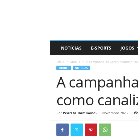
D
a
i
l
y
N
e
NOTÍCIAS
E-SPORTS
JOGOS
r
d
Início
Mobile
A campanha de Zoran Mamdani des
MOBILE
NOTÍCIAS
A campanha
como canali
Por
Pearl M. Hammond
-
5 Novembro 2025