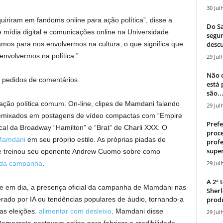
30 Jul
uiriram em fandoms online para ação política”, disse a
Do Sa
e mídia digital e comunicações online na Universidade
segur
descu
amos para nos envolvermos na cultura, o que significa que
nvolvermos na política.”
29 Jul
Não c
pedidos de comentários.
está
são..
ção política comum. On-line, clipes de Mamdani falando
29 Jul
remixados em postagens de vídeo compactas com “Empire
Prefe
cal da Broadway “Hamilton” e “Brat” de Charli XXX. O
proce
 Mamdani
em seu próprio estilo. As próprias piadas de
profe
super
 treinou seu oponente Andrew Cuomo sobre como
29 Jul
o da campanha
.
A 2ª
hoje em dia, a presença oficial da campanha de Mamdani nas
Sherl
produ
erado por IA ou tendências populares de áudio, tornando-a
as eleições.
alimentar com desleixo
. Mamdani disse
29 Jul