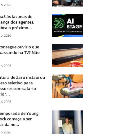
ho 2026
aS às lacunas de
ança dos agentes,
bra o próximo...
ho 2026
onsegue ouvir o que
 passando na TV? Não
.
ho 2026
itura de Zaru instaurou
sso seletivo para
ssores com salário
ior...
ho 2026
 temporada de Young
ock começa a ser
zida no...
ho 2026