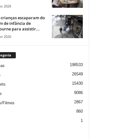
ho 2026
 crianças escaparam do
m de infância de
urne para assistir...
ho 2026
egoria
198533
ias
26549
s
15430
rts
9086
e
2867
s/Filmes
860
1