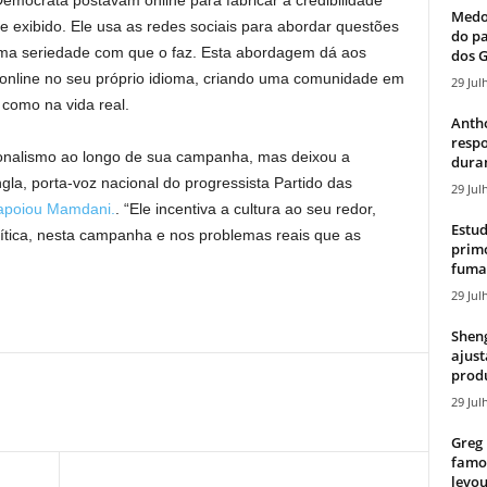
Democrata postavam online para fabricar a credibilidade
Medos
 exibido. Ele usa as redes sociais para abordar questões
do pa
sma seriedade com que o faz. Esta abordagem dá aos
dos G
r online no seu próprio idioma, criando uma comunidade em
29 Jul
 como na vida real.
Antho
resp
sionalismo ao longo de sua campanha, mas deixou a
duran
ngla, porta-voz nacional do progressista Partido das
29 Jul
apoiou Mamdani.
. “Ele incentiva a cultura ao seu redor,
Estud
ítica, nesta campanha e nos problemas reais que as
primo
fumaç
29 Jul
Sheng
ajust
produ
29 Jul
Greg 
famos
levou