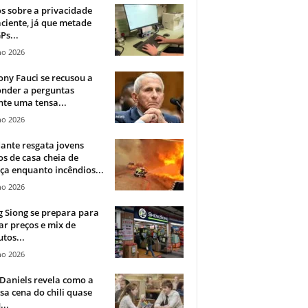
 sobre a privacidade
ciente, já que metade
Ps...
ho 2026
ny Fauci se recusou a
onder a perguntas
te uma tensa...
ho 2026
ante resgata jovens
s de casa cheia de
a enquanto incêndios...
ho 2026
 Siong se prepara para
ar preços e mix de
tos...
ho 2026
Daniels revela como a
a cena do chili quase
...