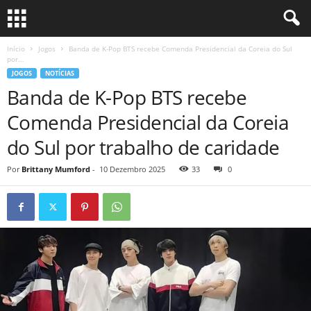
Início
Jogos
Banda de K-Pop BTS recebe Comenda Presidencial da Coreia do Sul
por...
JOGOS
NOTÍCIAS
Banda de K-Pop BTS recebe
Comenda Presidencial da Coreia
do Sul por trabalho de caridade
Por
Brittany Mumford
-
10 Dezembro 2025
33
0