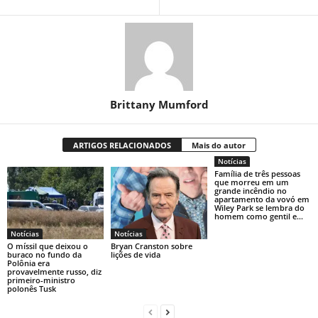
Brittany Mumford
ARTIGOS RELACIONADOS
Mais do autor
Notícias
Família de três pessoas
que morreu em um
grande incêndio no
apartamento da vovó em
Wiley Park se lembra do
homem como gentil e...
Notícias
Notícias
O míssil que deixou o
Bryan Cranston sobre
buraco no fundo da
lições de vida
Polônia era
provavelmente russo, diz
primeiro-ministro
polonês Tusk