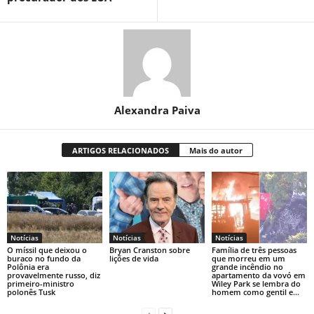
Alexandra Paiva
ARTIGOS RELACIONADOS
Mais do autor
Notícias
Notícias
Notícias
O míssil que deixou o
Bryan Cranston sobre
Família de três pessoas
buraco no fundo da
lições de vida
que morreu em um
Polônia era
grande incêndio no
provavelmente russo, diz
apartamento da vovó em
primeiro-ministro
Wiley Park se lembra do
polonês Tusk
homem como gentil e...