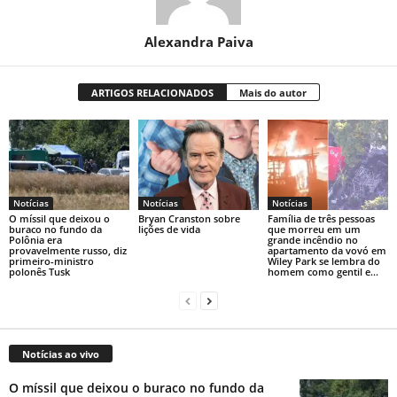
Alexandra Paiva
ARTIGOS RELACIONADOS
Mais do autor
Notícias
Notícias
Notícias
O míssil que deixou o
Bryan Cranston sobre
Família de três pessoas
buraco no fundo da
lições de vida
que morreu em um
Polônia era
grande incêndio no
provavelmente russo, diz
apartamento da vovó em
primeiro-ministro
Wiley Park se lembra do
polonês Tusk
homem como gentil e...
Notícias ao vivo
O míssil que deixou o buraco no fundo da