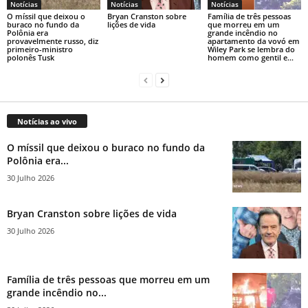
Notícias
Notícias
Notícias
O míssil que deixou o
Bryan Cranston sobre
Família de três pessoas
buraco no fundo da
lições de vida
que morreu em um
Polônia era
grande incêndio no
provavelmente russo, diz
apartamento da vovó em
primeiro-ministro
Wiley Park se lembra do
polonês Tusk
homem como gentil e...
Notícias ao vivo
O míssil que deixou o buraco no fundo da
Polônia era...
30 Julho 2026
Bryan Cranston sobre lições de vida
30 Julho 2026
Família de três pessoas que morreu em um
grande incêndio no...