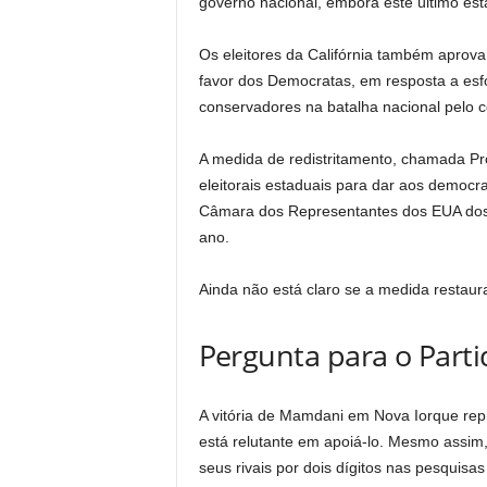
governo nacional, embora este último est
Os eleitores da Califórnia também aprova
favor dos Democratas, em resposta a esf
conservadores na batalha nacional pelo 
A medida de redistritamento, chamada Pro
eleitorais estaduais para dar aos democ
Câmara dos Representantes dos EUA dos r
ano.
Ainda não está claro se a medida restaur
Pergunta para o Part
A vitória de Mamdani em Nova Iorque rep
está relutante em apoiá-lo. Mesmo assim, 
seus rivais por dois dígitos nas pesquis