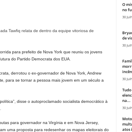
O mís
no fu
30 Jul
Nada Tawfiq relata de dentro da equipe vitoriosa de
Bryan
de vi
30 Jul
rida para prefeito de Nova York que reuniu os jovens
 futura do Partido Democrata dos EUA.
Famíl
morr
incên
ata, derrotou o ex-governador de Nova York, Andrew
30 Jul
, para se tornar a pessoa mais jovem em um século a
Tudo 
elen
na...
lítica”, disse o autoproclamado socialista democrático à
30 Jul
.
Moto
tas para governador na Virgínia e em Nova Jersey,
mult
atos 
aram uma proposta para redesenhar os mapas eleitorais do