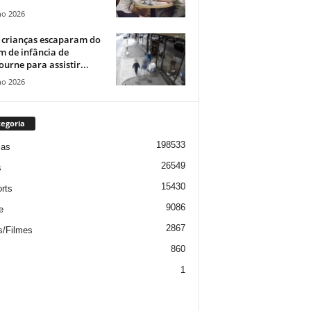
ho 2026
 crianças escaparam do
m de infância de
urne para assistir...
ho 2026
egoria
198533
ias
26549
s
15430
rts
9086
e
2867
s/Filmes
860
1