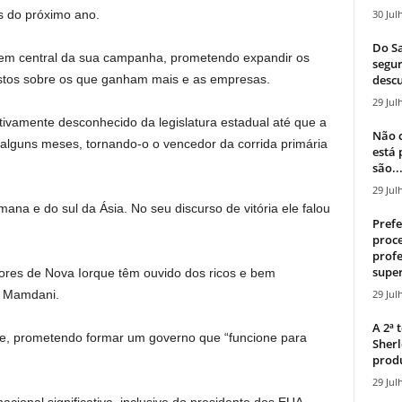
30 Jul
s do próximo ano.
Do Sa
em central da sua campanha, prometendo expandir os
segur
descu
stos sobre os que ganham mais e as empresas.
29 Jul
ivamente desconhecido da legislatura estadual até que a
Não c
lguns meses, tornando-o o vencedor da corrida primária
está
são..
29 Jul
na e do sul da Ásia. No seu discurso de vitória ele falou
Prefe
proce
profe
super
ores de Nova Iorque têm ouvido dos ricos e bem
29 Jul
e Mamdani.
A 2ª
ele, prometendo formar um governo que “funcione para
Sherl
produ
29 Jul