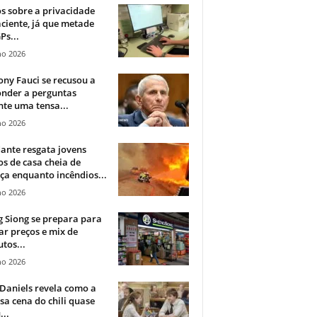
 sobre a privacidade
ciente, já que metade
Ps...
ho 2026
ny Fauci se recusou a
onder a perguntas
te uma tensa...
ho 2026
ante resgata jovens
s de casa cheia de
a enquanto incêndios...
ho 2026
 Siong se prepara para
ar preços e mix de
tos...
ho 2026
Daniels revela como a
a cena do chili quase
...