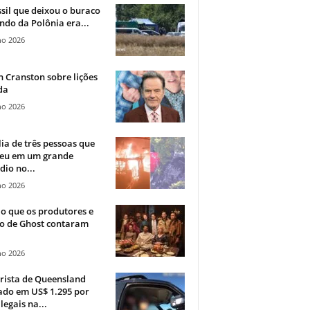
sil que deixou o buraco
ndo da Polônia era...
ho 2026
 Cranston sobre lições
da
ho 2026
ia de três pessoas que
eu em um grande
dio no...
ho 2026
o que os produtores e
co de Ghost contaram
ho 2026
rista de Queensland
ado em US$ 1.295 por
ilegais na...