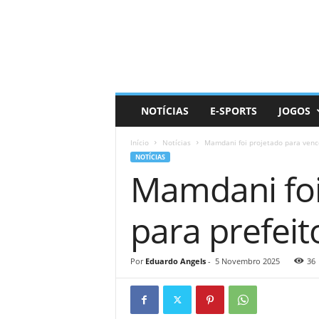
D
a
i
l
y
N
e
NOTÍCIAS
E-SPORTS
JOGOS
r
d
Início
Notícias
Mamdani foi projetado para vence
NOTÍCIAS
Mamdani foi
para prefei
Por
Eduardo Angels
-
5 Novembro 2025
36