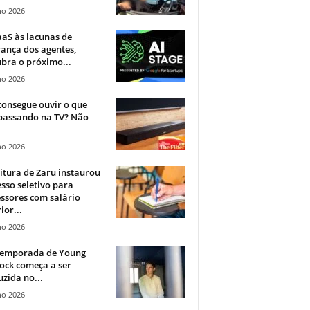
ho 2026
aS às lacunas de
ança dos agentes,
bra o próximo...
ho 2026
onsegue ouvir o que
 passando na TV? Não
.
ho 2026
itura de Zaru instaurou
sso seletivo para
ssores com salário
ior...
ho 2026
 temporada de Young
ock começa a ser
zida no...
ho 2026