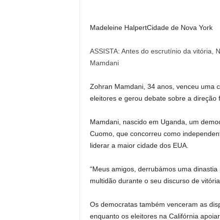
Madeleine Halpert
Cidade de Nova York
ASSISTA: Antes do escrutínio da vitória, 
Mamdani
Zohran Mamdani, 34 anos, venceu uma cor
eleitores e gerou debate sobre a direção
Mamdani, nascido em Uganda, um democr
Cuomo, que concorreu como independente
liderar a maior cidade dos EUA.
“Meus amigos, derrubámos uma dinastia po
multidão durante o seu discurso de vitória
Os democratas também venceram as dispu
enquanto os eleitores na Califórnia apoi