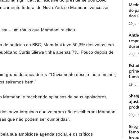
ional significativa, inclusive do presidente dos EUA,
Medos
anciamento federal de Nova York se Mamdani vencesse
do pa
dos G
29 Jul
ta – um rótulo que Mamdani rejeitou.
Antho
resp
ra de notícias da BBC, Mamdani teve 50,3% dos votos, em
duran
licano Curtis Sliewa tinha apenas 7%. Pouco depois de
29 Jul
Estud
primo
a um grupo de apoiadores. “Obviamente desejo-lhe o melhor,
fumaç
nos sairemos bem.”
29 Jul
Sheng
 Mamdani e recebendo aplausos de seus apoiadores.
ajust
produ
dos nova-iorquinos que votaram não escolheram Mamdani
29 Jul
ssas que não podem ser cumpridas”.
Greg 
famos
la sua ambiciosa agenda social, e os críticos
levou