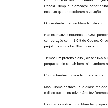
A campanha de Mamdani atraiu atenção nac
Donald Trump, que ameaçou cortar o fin
nos dias que antecederam a votação.
O presidente chamou Mamdani de comunis
Nas estimativas noturnas da CBS, parcei
comparação com 41,6% de Cuomo. O repub
projetar o vencedor, Sliwa concedeu.
“Temos um prefeito eleito”, disse Sliwa 
porque se ele se sair bem, nós também 
Cuomo também concedeu, parabenizando
Mas Cuomo destacou que quase metade 
e disse que o seu adversário fez “prome
Há dúvidas sobre como Mamdani pagará pe