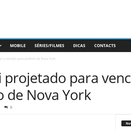
MOBILE
SÉRIES/FILMES
DICAS
CONTACTS
r a eleição para prefeito de Nova York
 projetado para vence
to de Nova York
0
Not