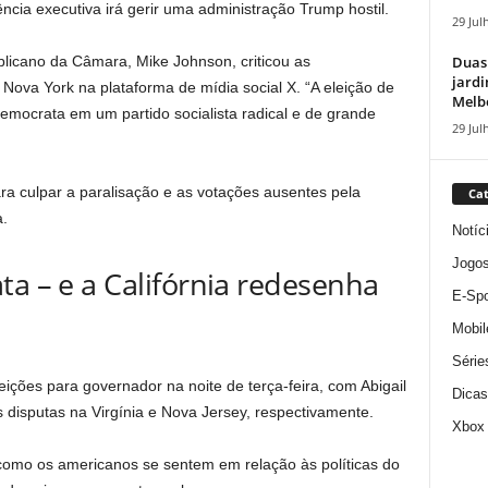
cia executiva irá gerir uma administração Trump hostil.
29 Jul
Duas
ublicano da Câmara, Mike Johnson, criticou as
jardi
Nova York na plataforma de mídia social X. “A eleição de
Melbo
mocrata em um partido socialista radical e de grande
29 Jul
ara culpar a paralisação e as votações ausentes pela
Cat
a.
Notíc
Jogo
ta – e a Califórnia redesenha
E-Spo
Mobil
Série
ições para governador na noite de terça-feira, com Abigail
Dicas
 disputas na Virgínia e Nova Jersey, respectivamente.
Xbox
 como os americanos se sentem em relação às políticas do