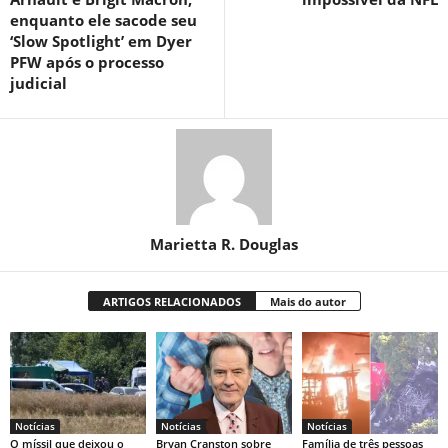
enquanto ele sacode seu
‘Slow Spotlight’ em Dyer
PFW após o processo
judicial
Marietta R. Douglas
ARTIGOS RELACIONADOS
Mais do autor
Notícias
Notícias
Notícias
O míssil que deixou o
Bryan Cranston sobre
Família de três pessoas