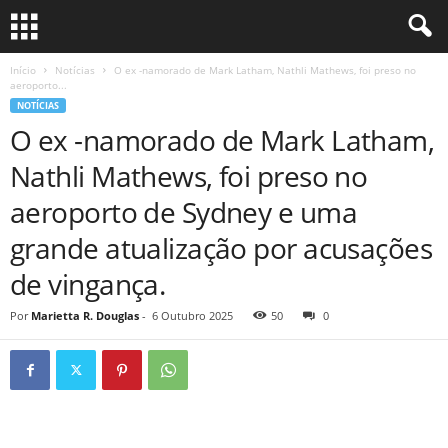
Início
Notícias
O ex -namorado de Mark Latham, Nathli Mathews, foi preso no
aeroporto...
NOTÍCIAS
O ex -namorado de Mark Latham,
Nathli Mathews, foi preso no
aeroporto de Sydney e uma
grande atualização por acusações
de vingança.
Por
Marietta R. Douglas
-
6 Outubro 2025
50
0