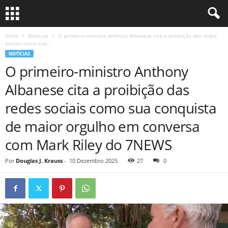
Início
Notícias
O primeiro-ministro Anthony Albanese cita a proibição das redes
sociais como sua...
NOTÍCIAS
O primeiro-ministro Anthony
Albanese cita a proibição das
redes sociais como sua conquista
de maior orgulho em conversa
com Mark Riley do 7NEWS
Por
Douglas J. Krauss
-
10 Dezembro 2025
27
0