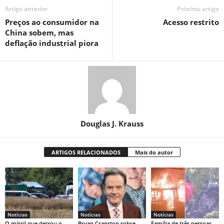
Artigo anterior
Próximo artigo
Preços ao consumidor na
Acesso restrito
China sobem, mas
deflação industrial piora
Douglas J. Krauss
ARTIGOS RELACIONADOS
Mais do autor
Notícias
Notícias
Notícias
O míssil que deixou o
Bryan Cranston sobre
Família de três pessoas