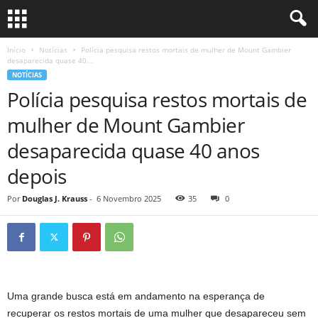
Início
Notícias
Polícia pesquisa restos mortais de mulher de Mount Gambier
desaparecida quase 40...
NOTÍCIAS
Polícia pesquisa restos mortais de
mulher de Mount Gambier
desaparecida quase 40 anos
depois
Por
Douglas J. Krauss
-
6 Novembro 2025
35
0
Uma grande busca está em andamento na esperança de
recuperar os restos mortais de uma mulher que desapareceu sem