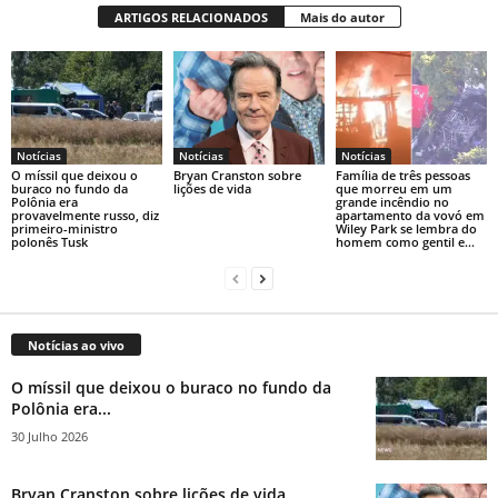
ARTIGOS RELACIONADOS
Mais do autor
Notícias
Notícias
Notícias
O míssil que deixou o
Bryan Cranston sobre
Família de três pessoas
buraco no fundo da
lições de vida
que morreu em um
Polônia era
grande incêndio no
provavelmente russo, diz
apartamento da vovó em
primeiro-ministro
Wiley Park se lembra do
polonês Tusk
homem como gentil e...
Notícias ao vivo
O míssil que deixou o buraco no fundo da
Polônia era...
30 Julho 2026
Bryan Cranston sobre lições de vida