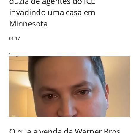
dúzia de agentes do ICE
invadindo uma casa em
Minnesota
01:17
O que a venda da Warner Bros.