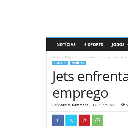
D
a
i
l
y
N
e
NOTÍCIAS
E-SPORTS
JOGOS
r
d
Início
E-Sports
Jets enfrentam um processo inc
E-SPORTS
NOTÍCIAS
Jets enfren
emprego
Por
Pearl M. Hammond
-
4 Outubro 2025
9