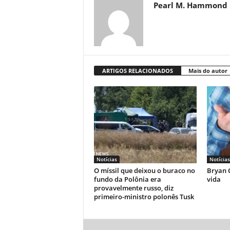
Pearl M. Hammond
ARTIGOS RELACIONADOS
Mais do autor
Notícias
Notícias
O míssil que deixou o buraco no
Bryan C
fundo da Polônia era
vida
provavelmente russo, diz
primeiro-ministro polonês Tusk