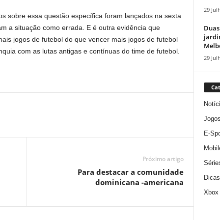
29 Jul
ios sobre essa questão específica foram lançados na sexta
Duas
am a situação como errada. E é outra evidência que
jardi
ais jogos de futebol do que vencer mais jogos de futebol
Melbo
quia com as lutas antigas e contínuas do time de futebol.
29 Jul
Cat
Notíc
Jogo
E-Spo
Mobil
Próximo artigo
Série
Para destacar a comunidade
Dicas
dominicana -americana
Xbox