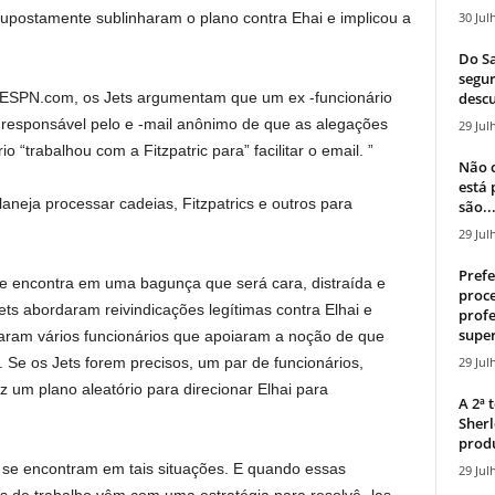
30 Jul
 supostamente sublinharam o plano contra Ehai e implicou a
Do Sa
segur
descu
 ESPN.com, os Jets argumentam que um ex -funcionário
 responsável pelo e -mail anônimo de que as alegações
29 Jul
o “trabalhou com a Fitzpatric para” facilitar o email. ”
Não c
está
eja processar cadeias, Fitzpatrics e outros para
são..
29 Jul
Prefe
e encontra em uma bagunça que será cara, distraída e
proce
ets abordaram reivindicações legítimas contra Elhai e
profe
super
aram vários funcionários que apoiaram a noção de que
29 Jul
. Se os Jets forem precisos, um par de funcionários,
 um plano aleatório para direcionar Elhai para
A 2ª
Sherl
produ
 se encontram em tais situações. E quando essas
29 Jul