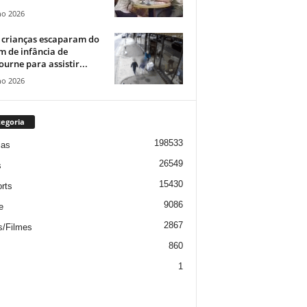
ho 2026
 crianças escaparam do
m de infância de
urne para assistir...
ho 2026
egoria
198533
ias
26549
s
15430
rts
9086
e
2867
s/Filmes
860
1