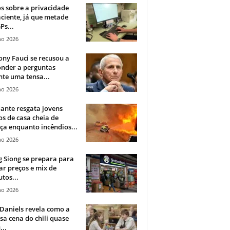
 sobre a privacidade
ciente, já que metade
Ps...
ho 2026
ny Fauci se recusou a
onder a perguntas
te uma tensa...
ho 2026
ante resgata jovens
s de casa cheia de
a enquanto incêndios...
ho 2026
 Siong se prepara para
ar preços e mix de
tos...
ho 2026
Daniels revela como a
a cena do chili quase
...