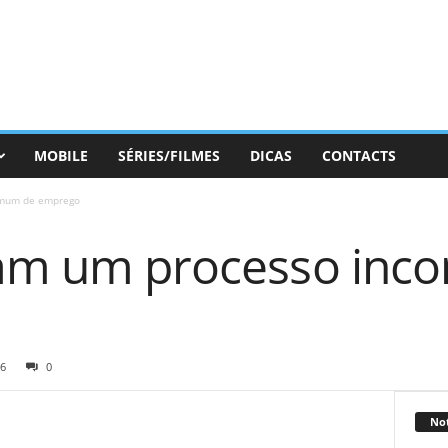
MOBILE
SÉRIES/FILMES
DICAS
CONTACTS
omum de emprego
tam um processo in
6
0
Not