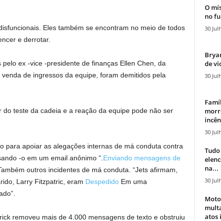
O mís
no fu
 disfuncionais. Eles também se encontram no meio de todos
30 Jul
encer e derrotar.
Bryan
de vi
​pelo ex -vice -presidente de finanças Ellen Chen, da
 a venda de ingressos da equipe, foram demitidos pela
30 Jul
Famíl
morr
 do teste da cadeia e a reação da equipe pode não ser
incên
30 Jul
ão para apoiar as alegações internas de má conduta contra
Tudo 
sando -o em um email anônimo “.
Enviando mensagens de
elen
na...
Também outros incidentes de má conduta. “Jets afirmam,
30 Jul
rido, Larry Fitzpatric, eram
Despedido
Em uma
ado”.
Moto
mult
atos 
ick removeu mais de 4.000 mensagens de texto e obstruiu