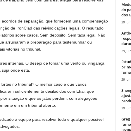
s de trabalho vêm com uma estratégia para resolvê -las
Medos
do pa
dos G
os acordos de separação, que fornecem uma compensação
29 Jul
enção de IronClad das reivindicações legais. O resultado
Antho
elatórios sobre casos. Sem depósito. Sem taxa legal. Não
resp
 que arruinaram a preparação para testemunhar ou
duran
s vitórias no tribunal.
29 Jul
Estud
ores internas. O desejo de tomar uma vento ou vingança
primo
 suja onde está.
fumaç
29 Jul
fortes no tribunal? O melhor caso é que vários
Sheng
, ficaram suficientemente desiludidos com Ehai, que
ajust
pior situação é que os jatos perdem, com alegações
produ
amente em um tribunal aberto.
29 Jul
Greg 
edicado à equipe para resolver toda e qualquer possível
famos
 advogados.
levou