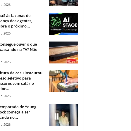
ho 2026
aS às lacunas de
ança dos agentes,
bra o próximo...
ho 2026
onsegue ouvir o que
 passando na TV? Não
.
ho 2026
itura de Zaru instaurou
sso seletivo para
ssores com salário
ior...
ho 2026
 temporada de Young
ock começa a ser
zida no...
ho 2026