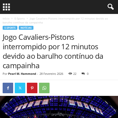
Início
E-Sports
Jogo Cavaliers-Pistons interrompido por 12 minutos devido ao
barulho contínuo da campainha
E-SPORTS
NOTÍCIAS
Jogo Cavaliers-Pistons
interrompido por 12 minutos
devido ao barulho contínuo da
campainha
Por
Pearl M. Hammond
-
28 Fevereiro 2026
22
0