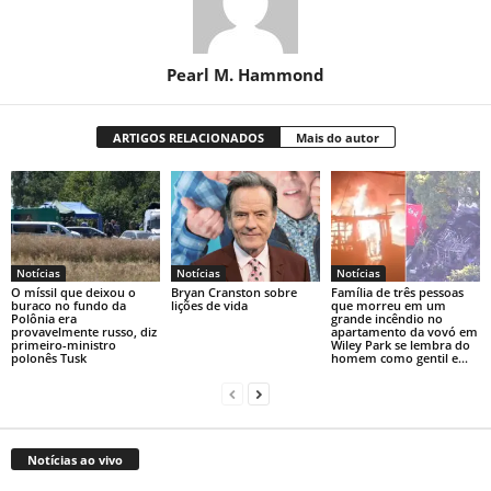
Pearl M. Hammond
ARTIGOS RELACIONADOS
Mais do autor
Notícias
Notícias
Notícias
O míssil que deixou o
Bryan Cranston sobre
Família de três pessoas
buraco no fundo da
lições de vida
que morreu em um
Polônia era
grande incêndio no
provavelmente russo, diz
apartamento da vovó em
primeiro-ministro
Wiley Park se lembra do
polonês Tusk
homem como gentil e...
Notícias ao vivo