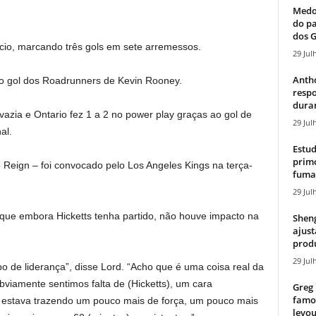
Medos
do pa
dos G
cio, marcando três gols em sete arremessos.
29 Jul
Antho
o gol dos Roadrunners de Kevin Rooney.
resp
duran
vazia e Ontario fez 1 a 2 no power play graças ao gol de
29 Jul
al.
Estud
primo
 Reign – foi convocado pelo Los Angeles Kings na terça-
fumaç
29 Jul
 que embora Hicketts tenha partido, não houve impacto na
Sheng
ajust
produ
29 Jul
e liderança”, disse Lord. “Acho que é uma coisa real da
viamente sentimos falta de (Hicketts), um cara
Greg 
famos
o estava trazendo um pouco mais de força, um pouco mais
levou