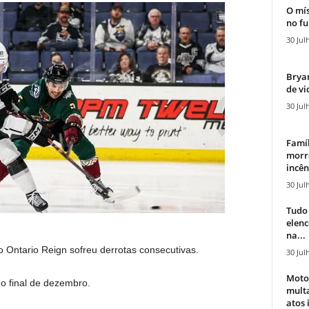
O mís
no fu
30 Jul
Bryan
de vi
30 Jul
Famíl
morr
incên
30 Jul
Tudo 
elen
na...
o Ontario Reign sofreu derrotas consecutivas.
30 Jul
Moto
o final de dezembro.
mult
atos 