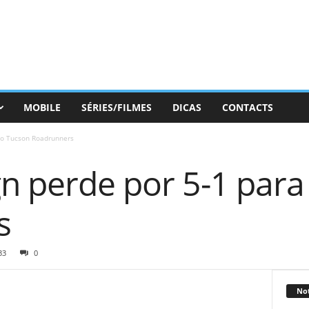
MOBILE
SÉRIES/FILMES
DICAS
CONTACTS
 o Tucson Roadrunners
gn perde por 5-1 para
s
33
0
Not