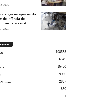
ho 2026
 crianças escaparam do
m de infância de
urne para assistir...
ho 2026
egoria
198533
ias
26549
s
15430
rts
9086
e
2867
s/Filmes
860
1