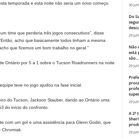
nesta temporada e esta noite não seria um novo começo.
30 Jul
Do Sa
segur
descu
m time que perderia três jogos consecutivos”, disse
29 Jul
 “Então, acho que basicamente todos tinham a mesma
Não c
 acho que fizemos um bom trabalho no geral.”
está
são..
 de Ontário por 5 a 1 sobre o Tucson Roadrunners na noite
29 Jul
Prefe
proce
uipe teve no jogo ajudou na fase inicial.
profe
super
oleiro do Tucson, Jackson Stauber, dando ao Ontário uma
29 Jul
 do início do confronto.
A 2ª
Sherl
ite com um gol e uma assistência para Glenn Godin, que
produ
 Chromiak.
29 Jul