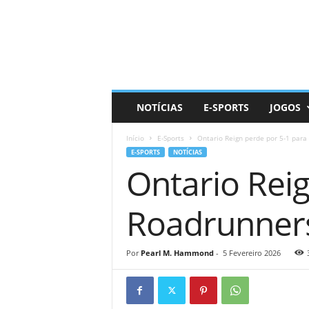
D
a
i
l
y
N
e
NOTÍCIAS
E-SPORTS
JOGOS
r
d
Início
E-Sports
Ontario Reign perde por 5-1 para
E-SPORTS
NOTÍCIAS
Ontario Rei
Roadrunner
Por
Pearl M. Hammond
-
5 Fevereiro 2026