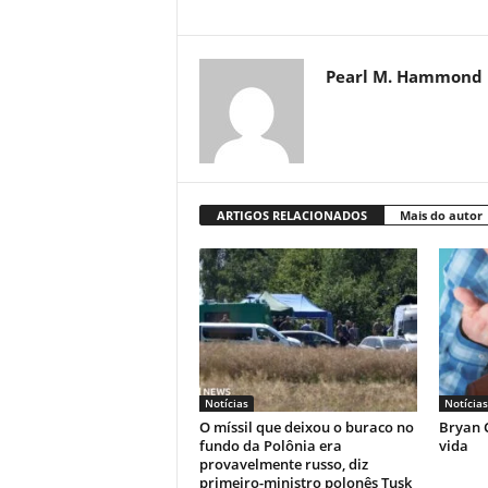
Pearl M. Hammond
ARTIGOS RELACIONADOS
Mais do autor
Notícias
Notícias
O míssil que deixou o buraco no
Bryan C
fundo da Polônia era
vida
provavelmente russo, diz
primeiro-ministro polonês Tusk