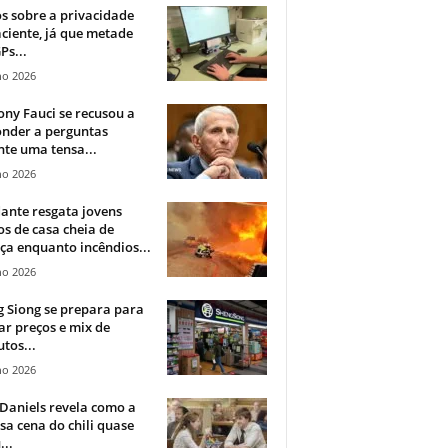
 sobre a privacidade
ciente, já que metade
Ps...
ho 2026
ny Fauci se recusou a
onder a perguntas
te uma tensa...
ho 2026
ante resgata jovens
s de casa cheia de
a enquanto incêndios...
ho 2026
 Siong se prepara para
ar preços e mix de
tos...
ho 2026
Daniels revela como a
a cena do chili quase
...