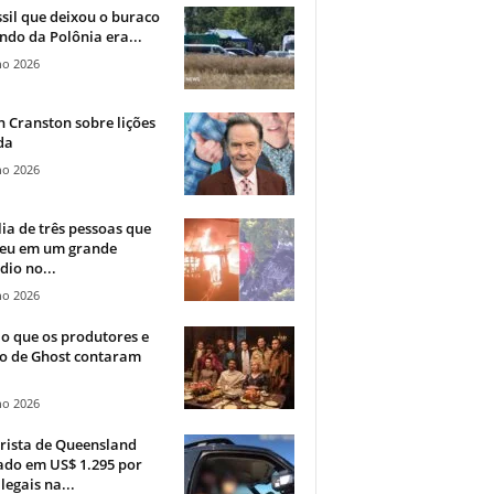
sil que deixou o buraco
ndo da Polônia era...
ho 2026
 Cranston sobre lições
da
ho 2026
ia de três pessoas que
eu em um grande
dio no...
ho 2026
o que os produtores e
co de Ghost contaram
ho 2026
rista de Queensland
ado em US$ 1.295 por
ilegais na...