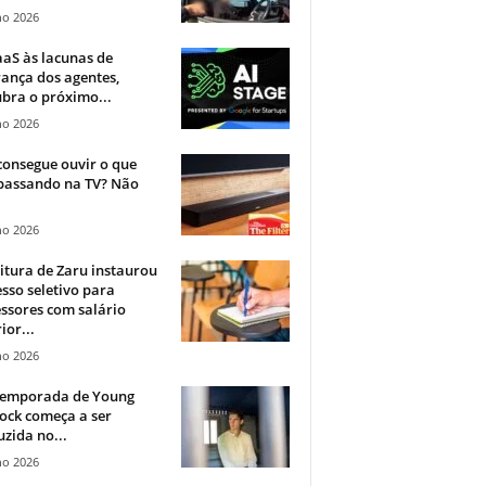
ho 2026
aS às lacunas de
ança dos agentes,
bra o próximo...
ho 2026
onsegue ouvir o que
 passando na TV? Não
.
ho 2026
itura de Zaru instaurou
sso seletivo para
ssores com salário
ior...
ho 2026
 temporada de Young
ock começa a ser
zida no...
ho 2026