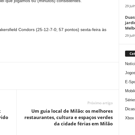
chei que jogamos 60 (minutos) consistentes.”
29 Jul
Duas
jardi
Melbo
akersfield Condors (25-12-7-0; 57 pontos) sexta-feira às
29 Jul
Cat
Notíc
Jogo
E-Spo
Mobil
Série
Próximo artigo
Dicas
k
Um guia local de Milão: os melhores
vido
restaurantes, cultura e espaços verdes
Xbox
da cidade férias em Milão