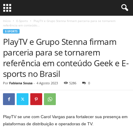
Início
E-Sports
PlayTV e Grupo Stenna firmam parceria para se tornarem
referência em conteúdo...
E-SPORTS
PlayTV e Grupo Stenna firmam
parceria para se tornarem
referência em conteúdo Geek e E-
sports no Brasil
Por
Fabiana Sousa
-
4 Agosto 2023
5286
0
PlayTV se une com Carol Vargas para fortalecer sua presença em
plataformas de distribuição e operadoras de TV.