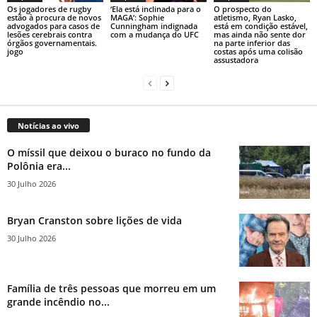
Os jogadores de rugby
‘Ela está inclinada para o
O prospecto do
estão à procura de novos
MAGA’: Sophie
atletismo, Ryan Lasko,
advogados para casos de
Cunningham indignada
está em condição estável,
lesões cerebrais contra
com a mudança do UFC
mas ainda não sente dor
órgãos governamentais.
na parte inferior das
jogo
costas após uma colisão
assustadora
Notícias ao vivo
O míssil que deixou o buraco no fundo da
Polônia era...
30 Julho 2026
Bryan Cranston sobre lições de vida
30 Julho 2026
Família de três pessoas que morreu em um
grande incêndio no...