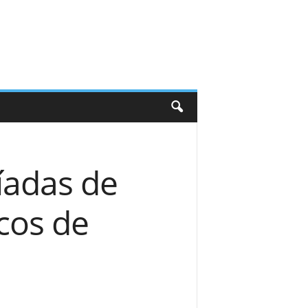
píadas de
cos de