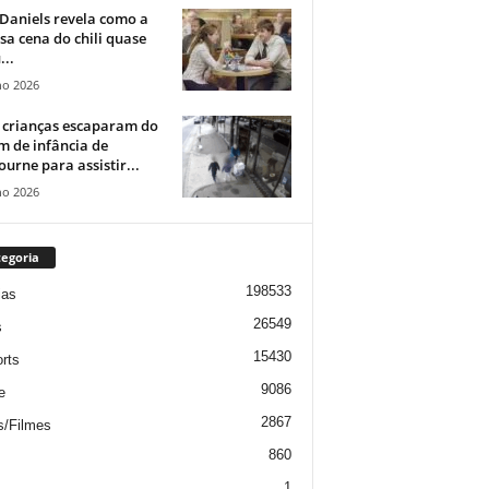
Daniels revela como a
a cena do chili quase
...
ho 2026
 crianças escaparam do
m de infância de
urne para assistir...
ho 2026
egoria
198533
ias
26549
s
15430
rts
9086
e
2867
s/Filmes
860
1