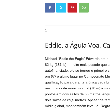
1
Eddie, a Águia Voa, C
Michael “Eddie the Eagle” Edwards era o 
82 kg (181 lb) – muito mais pesado que seu
autofinanciado, ele se tornou o primeiro 
em 67º e último lugar no Campeonato Mun
qualificação para garantir a única vaga b
nas provas de morro normal (70 m) e mor
pontos em dois saltos de 55 metros, enq
dois saltos de 89,5 metros. Apesar de te
mídia global, mas também levou à “Regra E