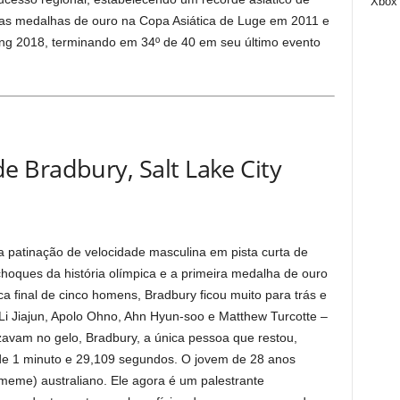
Xbox
as medalhas de ouro na Copa Asiática de Luge em 2011 e
g 2018, terminando em 34º de 40 em seu último evento
 Bradbury, Salt Lake City
 patinação de velocidade masculina em pista curta de
oques da história olímpica e a primeira medalha de ouro
ca final de cinco homens, Bradbury ficou muito para trás e
 Li Jiajun, Apolo Ohno, Ahn Hyun-soo e Matthew Turcotte –
izavam no gelo, Bradbury, a única pessoa que restou,
de 1 minuto e 29,109 segundos. O jovem de 28 anos
meme) australiano. Ele agora é um palestrante