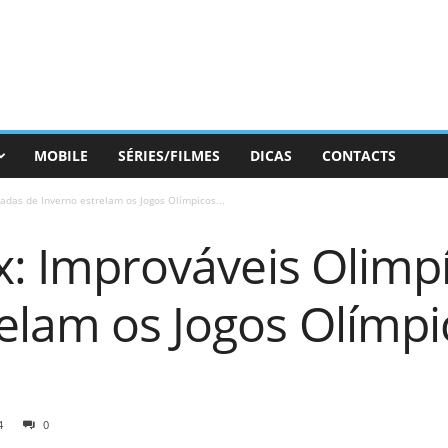
MOBILE
SÉRIES/FILMES
DICAS
CONTACTS
píadas de Inverno estrelam os Jogos Olímpicos...
ix: Improváveis ​​Olim
relam os Jogos Olímpi
4
0