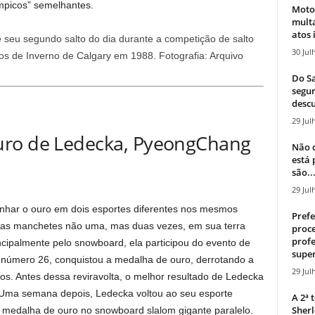
límpicos” semelhantes.
Moto
mult
atos 
seu segundo salto do dia durante a competição de salto
30 Jul
os de Inverno de Calgary em 1988.
Fotografia: Arquivo
Do Sa
segur
descu
29 Jul
uro de Ledecka, PyeongChang
Não c
está
são..
29 Jul
ganhar o ouro em dois esportes diferentes nos mesmos
Prefe
 as manchetes não uma, mas duas vezes, em sua terra
proce
profe
ncipalmente pelo snowboard, ela participou do evento de
super
a número 26, conquistou a medalha de ouro, derrotando a
29 Jul
s. Antes dessa reviravolta, o melhor resultado de Ledecka
 Uma semana depois, Ledecka voltou ao seu esporte
A 2ª
Sherl
a medalha de ouro no snowboard slalom gigante paralelo.