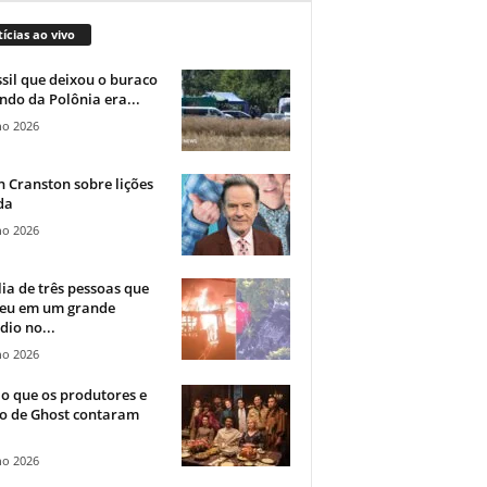
ícias ao vivo
sil que deixou o buraco
ndo da Polônia era...
ho 2026
 Cranston sobre lições
da
ho 2026
ia de três pessoas que
eu em um grande
dio no...
ho 2026
o que os produtores e
co de Ghost contaram
ho 2026