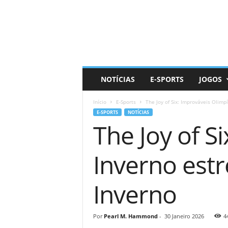
D
a
i
l
y
N
e
NOTÍCIAS
E-SPORTS
JOGOS
r
d
Início
E-Sports
The Joy of Six: Improváveis ​​Olim
E-SPORTS
NOTÍCIAS
The Joy of S
Inverno est
Inverno
Por
Pearl M. Hammond
-
30 Janeiro 2026
4