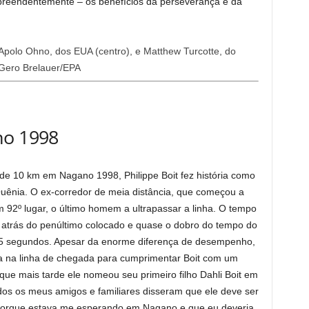
rpreendentemente – os benefícios da perseverança e da
 Apolo Ohno, dos EUA (centro), e Matthew Turcotte, do
 Gero Brelauer/EPA
no 1998
 de 10 km em Nagano 1998, Philippe Boit fez história como
 Quênia. O ex-corredor de meia distância, que começou a
 92º lugar, o último homem a ultrapassar a linha. O tempo
atrás do penúltimo colocado e quase o dobro do tempo do
4,5 segundos. Apesar da enorme diferença de desempenho,
a na linha de chegada para cumprimentar Boit com um
que mais tarde ele nomeou seu primeiro filho Dahli Boit em
os os meus amigos e familiares disseram que ele deve ser
rque estava me esperando em Nagano e que eu deveria