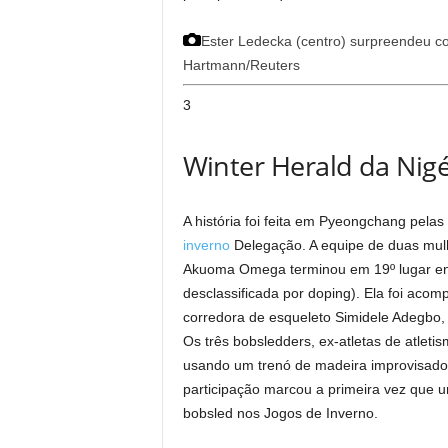
Ester Ledecka (centro) surpreendeu co
Hartmann/Reuters
3
Winter Herald da Nig
A história foi feita em Pyeongchang pela
inverno
Delegação. A equipe de duas mul
Akuoma Omega terminou em 19º lugar entr
desclassificada por doping). Ela foi aco
corredora de esqueleto Simidele Adegbo,
Os três bobsledders, ex-atletas de atleti
usando um trenó de madeira improvisado 
participação marcou a primeira vez que 
bobsled nos Jogos de Inverno.