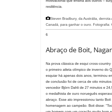
motivacional que ensina aos outros – su
resiliência.
Steven Bradbury, da Austrália, derrota
Canadá, para ganhar o ouro.
Fotografia:
6
Abraço de Boit, Naga
Na prova clássica de esqui cross-country
o primeiro atleta olímpico de inverno do
esquiar há apenas dois anos, terminou em
de conclusão foi de cerca de oito minutos
vencedor Björn Dahli de 27 minutos e 2
o medalhista de ouro norueguês esperav
abraço. Esse ato impressionou tanto Boit 
homenagem ao campeão. Boit disse: “Tod
um homem com um coração muito bom po