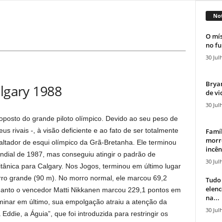
Not
O mís
no fu
30 Jul
Bryan
algary 1988
de vi
30 Jul
oposto do grande piloto olímpico. Devido ao seu peso de
s rivais -, à visão deficiente e ao fato de ser totalmente
Famíl
morr
saltador de esqui olímpico da Grã-Bretanha. Ele terminou
incên
dial de 1987, mas conseguiu atingir o padrão de
30 Jul
ritânica para Calgary. Nos Jogos, terminou em último lugar
ro grande (90 m). No morro normal, ele marcou 69,2
Tudo 
elen
uanto o vencedor Matti Nikkanen marcou 229,1 pontos em
na...
rminar em último, sua empolgação atraiu a atenção da
30 Jul
ddie, a Águia”, que foi introduzida para restringir os