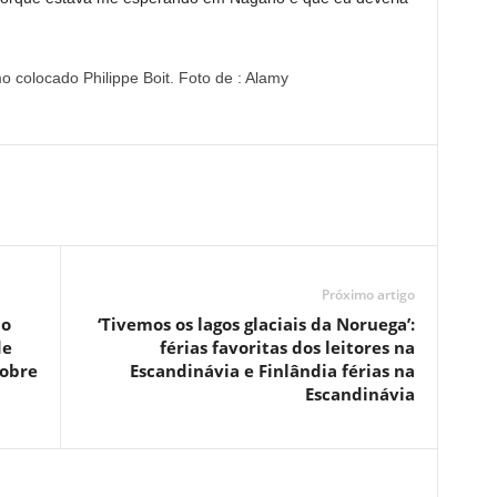
o colocado Philippe Boit.
Foto de : Alamy
Próximo artigo
mo
‘Tivemos os lagos glaciais da Noruega’:
de
férias favoritas dos leitores na
sobre
Escandinávia e Finlândia férias na
Escandinávia