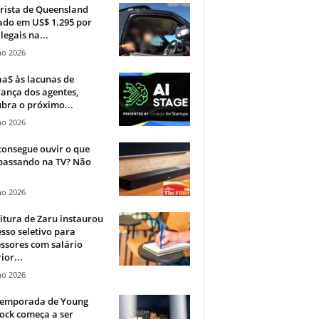
rista de Queensland
ado em US$ 1.295 por
ilegais na...
ho 2026
aS às lacunas de
ança dos agentes,
bra o próximo...
ho 2026
onsegue ouvir o que
 passando na TV? Não
.
ho 2026
itura de Zaru instaurou
sso seletivo para
ssores com salário
ior...
ho 2026
 temporada de Young
ock começa a ser