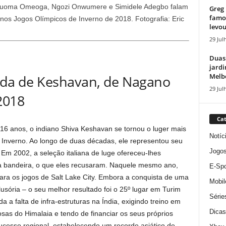
 Akuoma Omeoga, Ngozi Onwumere e Simidele Adegbo falam
Greg 
famos
 nos Jogos Olímpicos de Inverno de 2018.
Fotografia: Eric
levou
29 Jul
Duas
jardi
Melbo
vida de Keshavan, de Nagano
29 Jul
2018
Cat
 anos, o indiano Shiva Keshavan se tornou o luger mais
Notíc
 Inverno. Ao longo de duas décadas, ele representou seu
Jogo
 Em 2002, a seleção italiana de luge ofereceu-lhes
a bandeira, o que eles recusaram. Naquele mesmo ano,
E-Spo
 para os jogos de Salt Lake City. Embora a conquista de uma
Mobil
sória – o seu melhor resultado foi o 25º lugar em Turim
Série
 a falta de infra-estruturas na Índia, exigindo treino em
Dicas
sas do Himalaia e tendo de financiar os seus próprios
ucesso regional, estabelecendo um recorde asiático de