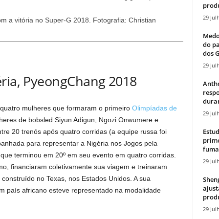
produ
29 Jul
m a vitória no Super-G 2018.
Fotografia: Christian
Medos
do pa
dos G
29 Jul
éria, PyeongChang 2018
Antho
resp
duran
s quatro mulheres que formaram o primeiro
Olimpíadas de
29 Jul
heres de bobsled Siyun Adigun, Ngozi Onwumere e
Estud
e 20 trenós após quatro corridas (a equipe russa foi
primo
mpanhada para representar a Nigéria nos Jogos pela
fumaç
 que terminou em 20º em seu evento em quatro corridas.
29 Jul
smo, financiaram coletivamente sua viagem e treinaram
construído no Texas, nos Estados Unidos. A sua
Sheng
ajust
um país africano esteve representado na modalidade
produ
29 Jul