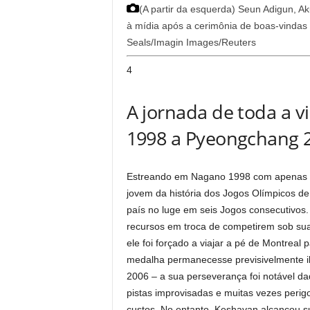
(A partir da esquerda) Seun Adigun,
à mídia após a cerimônia de boas-vindas
Seals/Imagin Images/Reuters
4
A jornada de toda a 
1998 a Pyeongchang 
Estreando em Nagano 1998 com apenas 16
jovem da história dos Jogos Olímpicos de
país no luge em seis Jogos consecutivos.
recursos em troca de competirem sob su
ele foi forçado a viajar a pé de Montreal
medalha permanecesse previsivelmente ilu
2006 – a sua perseverança foi notável dada
pistas improvisadas e muitas vezes perigo
custos. No entanto, Keshavan alcançou s