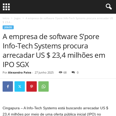
Início
Jogos
A empresa de software S’pore Info-Tech Systems procura arrecadar US
$ 23,4...
JOGOS
A empresa de software S’pore
Info-Tech Systems procura
arrecadar US $ 23,4 milhões em
IPO SGX
Por
Alexandra Paiva
-
27 Junho 2025
68
0
Cingapura –
A Info-Tech Systems está buscando arrecadar US $
23,4 milhões por meio de uma oferta pública inicial (IPO) no