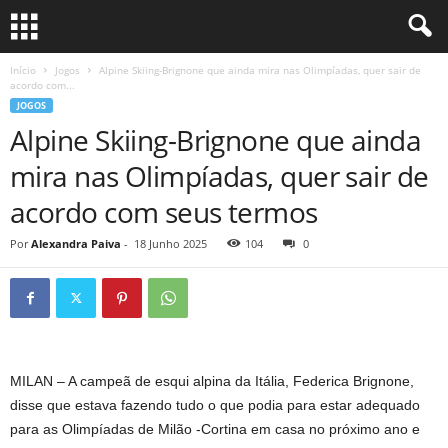
Início
Jogos
Alpine Skiing-Brignone que ainda mira nas Olimpíadas, quer sair de
acordo com...
JOGOS
Alpine Skiing-Brignone que ainda
mira nas Olimpíadas, quer sair de
acordo com seus termos
Por
Alexandra Paiva
-
18 Junho 2025
104
0
MILAN – A campeã de esqui alpina da Itália, Federica Brignone,
disse que estava fazendo tudo o que podia para estar adequado
para as Olimpíadas de Milão -Cortina em casa no próximo ano e