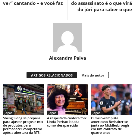
ver” cantando – e você faz
do assassinato é o que virá
do júri para saber o que
Alexandra Paiva
ARTIGOS RELACIONADOS
Mais do autor
Jogos
Jogos
Jogos
Sheng Siong se prepara
A respeitada cantora folk
O meio-campista
para ajustar preços e mix
Linda Perhax é dada
americano Berhalter se
de produtos para
como desaparecida
junta ao Middlesbrough
permanecer competitivo
em um contrato de
após a abertura da RTS:
quatro anos