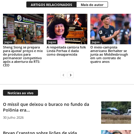
ARTIGOS RELACIONADOS
Mais do autor
Jogos
Jogos
Jogos
Sheng Siong se prepara
A respeitada cantora folk
O meio-campista
para ajustar preços e mix
Linda Perhax é dada
americano Berhalter se
de produtos para
como desaparecida
junta ao Middlesbrough
permanecer competitivo
em um contrato de
após a abertura da RTS:
quatro anos
CEO
Notícias ao vivo
O míssil que deixou o buraco no fundo da
Polônia era...
30 Julho 2026
Bryan Cranston sobre lições de vida