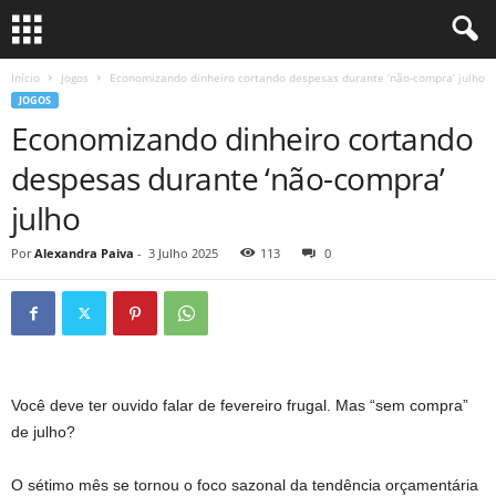
Início
Jogos
Economizando dinheiro cortando despesas durante ‘não-compra’ julho
JOGOS
Economizando dinheiro cortando
despesas durante ‘não-compra’
julho
Por
Alexandra Paiva
-
3 Julho 2025
113
0
Você deve ter ouvido falar de fevereiro frugal. Mas “sem compra”
de julho?
O sétimo mês se tornou o foco sazonal da tendência orçamentária