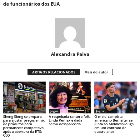
de funcionários dos EUA
Alexandra Paiva
ARTIGOS RELACIONADOS
Mais do autor
Jogos
Jogos
Jogos
Sheng Siong se prepara
A respeitada cantora folk
O meio-campista
para ajustar preços e mix
Linda Perhax é dada
americano Berhalter se
de produtos para
como desaparecida
junta ao Middlesbrough
permanecer competitivo
em um contrato de
após a abertura da RTS:
quatro anos
CEO