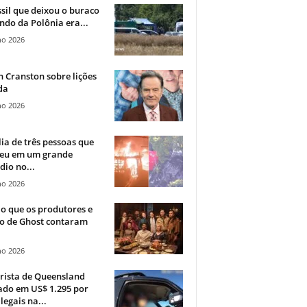
sil que deixou o buraco
ndo da Polônia era...
ho 2026
 Cranston sobre lições
da
ho 2026
ia de três pessoas que
eu em um grande
dio no...
ho 2026
o que os produtores e
co de Ghost contaram
ho 2026
rista de Queensland
ado em US$ 1.295 por
ilegais na...