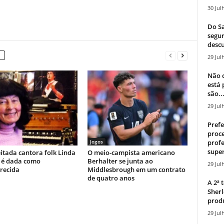
30 Jul
Do Sa
segur
descu
29 Jul
Não c
está
são..
29 Jul
Prefe
proce
profe
Jogos
super
itada cantora folk Linda
O meio-campista americano
 é dada como
Berhalter se junta ao
29 Jul
recida
Middlesbrough em um contrato
de quatro anos
A 2ª
Sherl
produ
29 Jul