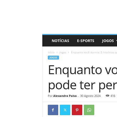
D
a
i
l
y
N
e
NOTÍCIAS
E-SPORTS
JOGOS
r
d
Início
Jogos
Enquanto você dormia: 5 histórias qu
JOGOS
Enquanto vo
pode ter per
Por
Alexandra Paiva
-
30 Agosto 2024
416