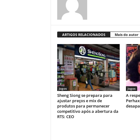
ARTIGOS RELACIONADOS
Mais do autor
Jogos
Jogos
Sheng Siong se prepara para
A respe
ajustar preços e mix de
Perhax
produtos para permanecer
desapa
competitivo após a abertura da
RTS: CEO