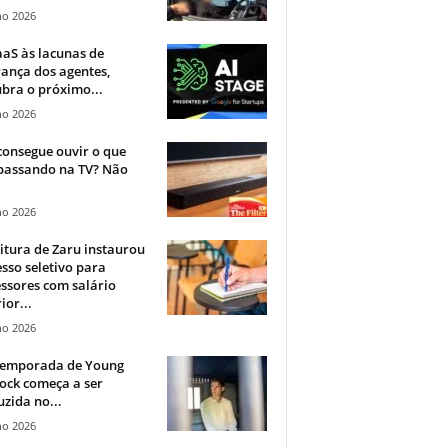
ho 2026
aS às lacunas de
ança dos agentes,
bra o próximo...
ho 2026
onsegue ouvir o que
 passando na TV? Não
.
ho 2026
itura de Zaru instaurou
sso seletivo para
ssores com salário
ior...
ho 2026
 temporada de Young
ock começa a ser
zida no...
ho 2026