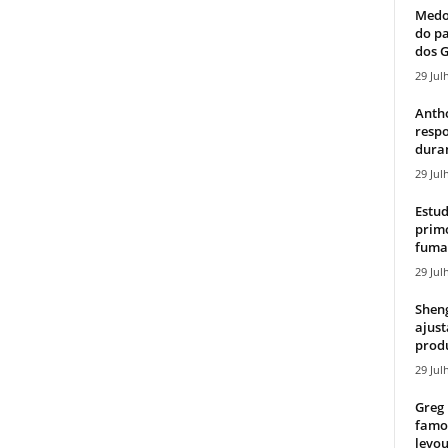
Medos
do pa
dos G
29 Jul
Antho
resp
duran
29 Jul
Estud
primo
fumaç
29 Jul
Sheng
ajust
produ
29 Jul
Greg 
famos
levou