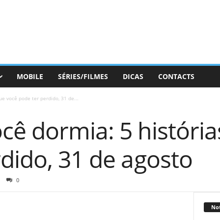
MOBILE
SÉRIES/FILMES
DICAS
CONTACTS
e você pode ter perdido, 31 de...
cê dormia: 5 história
dido, 31 de agosto
0
Not