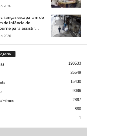
ho 2026
 crianças escaparam do
m de infância de
urne para assistir...
ho 2026
egoria
198533
ias
26549
s
15430
rts
9086
e
2867
s/Filmes
860
1