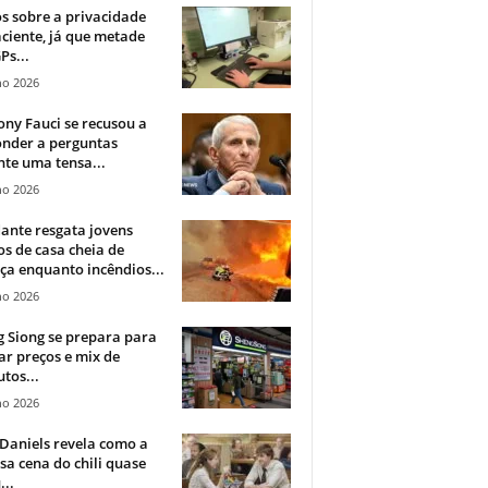
 sobre a privacidade
ciente, já que metade
Ps...
ho 2026
ny Fauci se recusou a
onder a perguntas
te uma tensa...
ho 2026
ante resgata jovens
s de casa cheia de
a enquanto incêndios...
ho 2026
 Siong se prepara para
ar preços e mix de
tos...
ho 2026
Daniels revela como a
a cena do chili quase
...