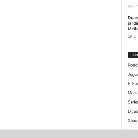
29 Jul
Duas
jardi
Melbo
29 Jul
Cat
Notíc
Jogo
E-Spo
Mobil
Série
Dicas
Xbox