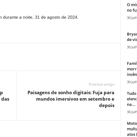
O mís
no fu
 durante a noite, 31 de agosto de 2024.
30 Jul
Bryan
de vi
30 Jul
Famíl
morr
incên
30 Jul
Próximo artigo
mp
Paisagens de sonho digitais: Fuja para
Tudo 
 das
mundos imersivos em setembro e
elen
na...
depois
30 Jul
Moto
mult
atos 