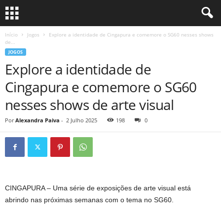
Início
Jogos
Explore a identidade de Cingapura e comemore o SG60 nesses shows
de...
JOGOS
Explore a identidade de
Cingapura e comemore o SG60
nesses shows de arte visual
Por
Alexandra Paiva
-
2 Julho 2025
198
0
CINGAPURA – Uma série de exposições de arte visual está
abrindo nas próximas semanas com o tema no SG60.