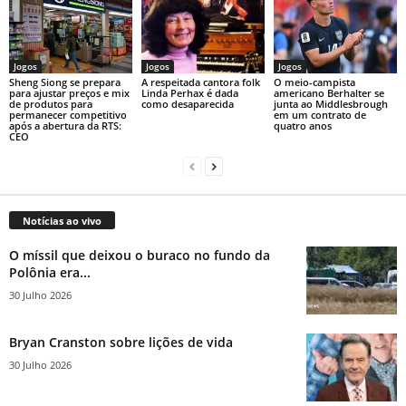
Jogos
Jogos
Jogos
Sheng Siong se prepara
A respeitada cantora folk
O meio-campista
para ajustar preços e mix
Linda Perhax é dada
americano Berhalter se
de produtos para
como desaparecida
junta ao Middlesbrough
permanecer competitivo
em um contrato de
após a abertura da RTS:
quatro anos
CEO
Notícias ao vivo
O míssil que deixou o buraco no fundo da
Polônia era...
30 Julho 2026
Bryan Cranston sobre lições de vida
30 Julho 2026