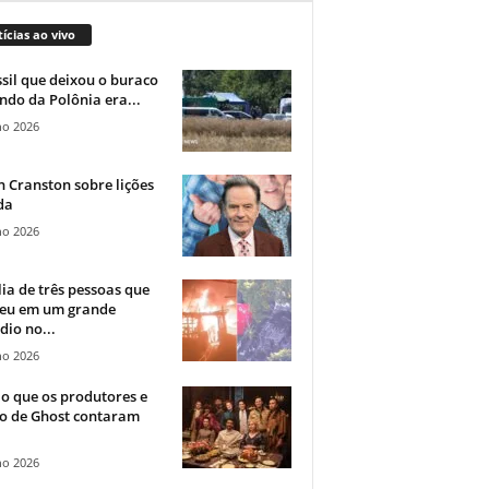
ícias ao vivo
sil que deixou o buraco
ndo da Polônia era...
ho 2026
 Cranston sobre lições
da
ho 2026
ia de três pessoas que
eu em um grande
dio no...
ho 2026
o que os produtores e
co de Ghost contaram
ho 2026