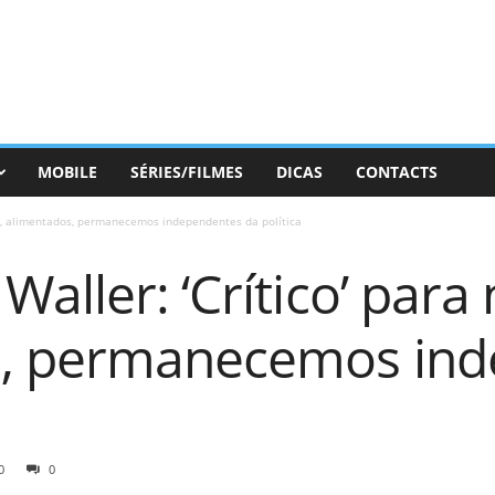
MOBILE
SÉRIES/FILMES
DICAS
CONTACTS
ós, alimentados, permanecemos independentes da política
aller: ‘Crítico’ para 
s, permanecemos in
0
0