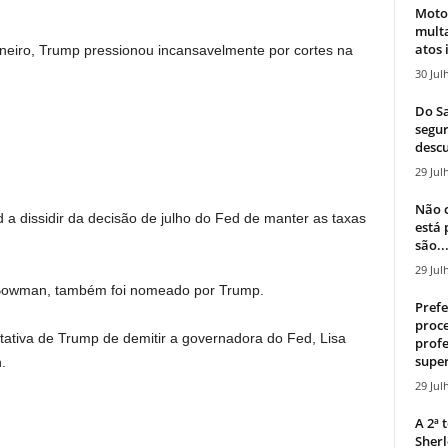
Moto
mult
atos 
eiro, Trump pressionou incansavelmente por cortes na
30 Jul
Do Sa
segur
descu
29 Jul
Não c
d a dissidir da decisão de julho do Fed de manter as taxas
está
são..
29 Jul
e Bowman, também foi nomeado por Trump.
Prefe
proce
tativa de Trump de demitir a governadora do Fed, Lisa
profe
super
.
29 Jul
A 2ª
Sherl