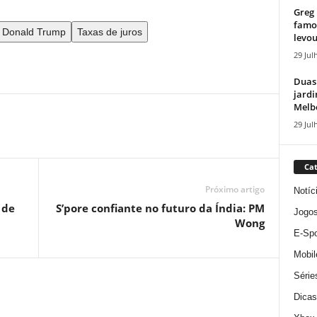
Greg 
famos
Donald Trump
Taxas de juros
levou
29 Jul
Duas
jardi
Melbo
29 Jul
Cat
Próximo artigo
Notíc
 de
S’pore confiante no futuro da Índia: PM
Jogo
Wong
E-Spo
Mobil
Série
Dicas