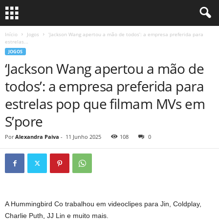
Início
Jogos
‘Jackson Wang apertou a mão de todos’: a empresa preferida para
estrelas...
JOGOS
‘Jackson Wang apertou a mão de
todos’: a empresa preferida para
estrelas pop que filmam MVs em
S’pore
Por
Alexandra Paiva
-
11 Junho 2025
108
0
A Hummingbird Co trabalhou em videoclipes para Jin, Coldplay,
Charlie Puth, JJ Lin e muito mais.