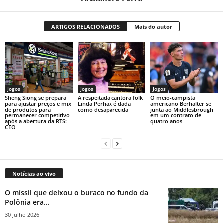
ARTIGOS RELACIONADOS
Mais do autor
Jogos
Jogos
Jogos
Sheng Siong se prepara
A respeitada cantora folk
O meio-campista
para ajustar preços e mix
Linda Perhax é dada
americano Berhalter se
de produtos para
como desaparecida
junta ao Middlesbrough
permanecer competitivo
em um contrato de
após a abertura da RTS:
quatro anos
CEO
Notícias ao vivo
O míssil que deixou o buraco no fundo da
Polônia era...
30 Julho 2026