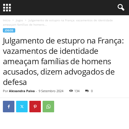
Início
Jogos
Julgamento de estupro na França: vazamentos de identidade
ameaçam famílias de homens...
JOGOS
Julgamento de estupro na França:
vazamentos de identidade
ameaçam famílias de homens
acusados, dizem advogados de
defesa
Por
Alexandra Paiva
-
9 Setembro 2024
134
0