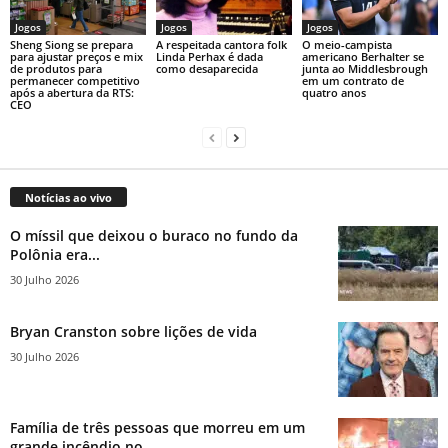
Jogos
Jogos
Jogos
Sheng Siong se prepara
A respeitada cantora folk
O meio-campista
para ajustar preços e mix
Linda Perhax é dada
americano Berhalter se
de produtos para
como desaparecida
junta ao Middlesbrough
permanecer competitivo
em um contrato de
após a abertura da RTS:
quatro anos
CEO
Notícias ao vivo
O míssil que deixou o buraco no fundo da
Polônia era...
30 Julho 2026
Bryan Cranston sobre lições de vida
30 Julho 2026
Família de três pessoas que morreu em um
grande incêndio no...