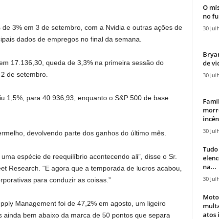
O mís
no fu
de 3% em 3 de setembro, com a Nvidia e outras ações de
30 Jul
ipais dados de empregos no final da semana.
Bryan
de vi
 em 17.136,30, queda de 3,3% na primeira sessão do
 2 de setembro.
30 Jul
aiu 1,5%, para 40.936,93, enquanto o S&P 500 de base
Famíl
morr
incên
30 Jul
ermelho, devolvendo parte dos ganhos do último mês.
Tudo 
uma espécie de reequilíbrio acontecendo ali”, disse o Sr.
elen
na...
reet Research. “E agora que a temporada de lucros acabou,
30 Jul
porativas para conduzir as coisas.”
Moto
Supply Management foi de 47,2% em agosto, um ligeiro
mult
atos 
s ainda bem abaixo da marca de 50 pontos que separa