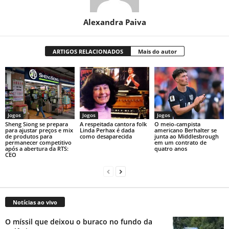
Alexandra Paiva
ARTIGOS RELACIONADOS
Mais do autor
Jogos
Jogos
Jogos
Sheng Siong se prepara
A respeitada cantora folk
O meio-campista
para ajustar preços e mix
Linda Perhax é dada
americano Berhalter se
de produtos para
como desaparecida
junta ao Middlesbrough
permanecer competitivo
em um contrato de
após a abertura da RTS:
quatro anos
CEO
Notícias ao vivo
O míssil que deixou o buraco no fundo da