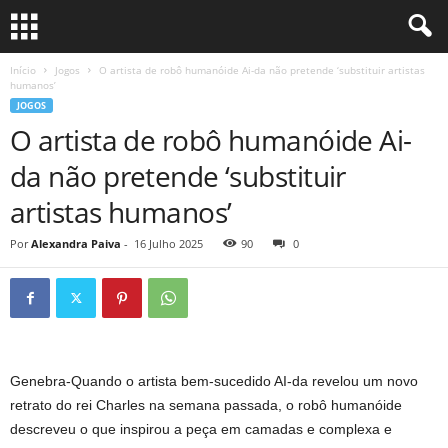
Início
Jogos
O artista de robô humanóide Ai-da não pretende ‘substituir artistas
humanos’
JOGOS
O artista de robô humanóide Ai-
da não pretende ‘substituir
artistas humanos’
Por
Alexandra Paiva
-
16 Julho 2025
90
0
Genebra-Quando o artista bem-sucedido AI-da revelou um novo
retrato do rei Charles na semana passada, o robô humanóide
descreveu o que inspirou a peça em camadas e complexa e