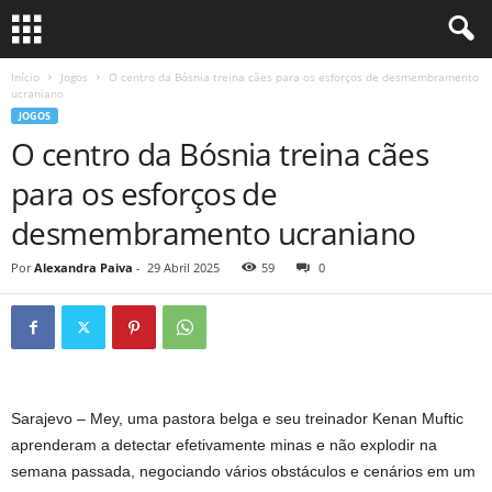
Início
Jogos
O centro da Bósnia treina cães para os esforços de desmembramento
ucraniano
JOGOS
O centro da Bósnia treina cães
para os esforços de
desmembramento ucraniano
Por
Alexandra Paiva
-
29 Abril 2025
59
0
Sarajevo – Mey, uma pastora belga e seu treinador Kenan Muftic
aprenderam a detectar efetivamente minas e não explodir na
semana passada, negociando vários obstáculos e cenários em um