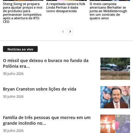
Sheng Siong se prepara
A respeitada cantora folk
O meio-campista
para ajustar preços e mix
Linda Perhax é dada
americano Berhalter se
de produtos para
como desaparecida
junta ao Middlesbrough
permanecer competitivo
em um contrato de
após a abertura da RTS:
quatro anos
CEO
Notícias ao vivo
O míssil que deixou o buraco no fundo da
Polônia era...
30 Julho 2026
Bryan Cranston sobre lições de vida
30 Julho 2026
Família de três pessoas que morreu em um
grande incêndio no...
30 Julho 2026