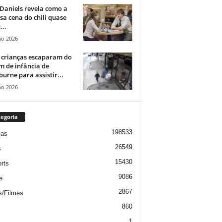
Daniels revela como a
a cena do chili quase
...
ho 2026
 crianças escaparam do
m de infância de
urne para assistir...
ho 2026
egoria
198533
ias
26549
s
15430
rts
9086
e
2867
s/Filmes
860
1