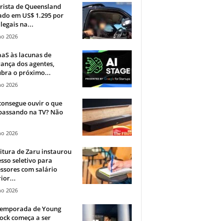
rista de Queensland
ado em US$ 1.295 por
ilegais na...
ho 2026
aS às lacunas de
ança dos agentes,
bra o próximo...
ho 2026
onsegue ouvir o que
 passando na TV? Não
.
ho 2026
itura de Zaru instaurou
sso seletivo para
ssores com salário
ior...
ho 2026
 temporada de Young
ock começa a ser