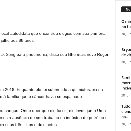
Not
O mís
no fu
local autodidata que encontrou elogios com sua primeira
30 Jul
julho aos 88 anos.
Bryan
de vi
Tock Seng para pneumonia,
disse seu filho mais novo Roger
30 Jul
Famíl
morr
incên
 em 2018. Enquanto ele foi submetido a quimioterapia na
30 Jul
 à família que o câncer havia se espalhado.
Tudo 
seu sangue. Onde quer que ele fosse, ele
levou junto
Uma
elen
na...
ses a ausência de seu trabalho na indústria de petróleo e
30 Jul
xa seus três filhos e dois netos.