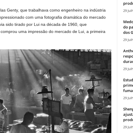
produ
las Genty, que trabalhava como engenheiro na indústria
29 Jul
 impressionado com uma fotografia dramática do mercado
Medos
a sido tirado por Lui na década de 1960, que
do pa
y comprou uma impressão do mercado de Lui, a primeira
dos G
29 Jul
Antho
resp
duran
29 Jul
Estud
primo
fumaç
29 Jul
Sheng
ajust
produ
29 Jul