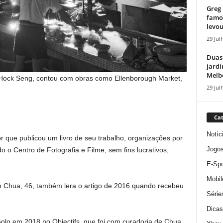
Greg 
famos
levou
29 Jul
Duas
jardi
Melbo
 Hock Seng, contou com obras como Ellenborough Market,
29 Jul
Cat
Notíc
r que publicou um livro de seu trabalho, organizações por
Jogo
do o Centro de Fotografia e Filme, sem fins lucrativos,
E-Spo
Mobil
an Chua, 46, também lera o artigo de 2016 quando recebeu
Série
Dicas
solo em 2018 no Objectifs, que foi com curadoria de Chua.