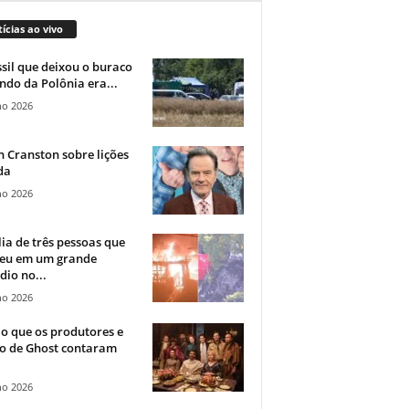
ícias ao vivo
sil que deixou o buraco
ndo da Polônia era...
ho 2026
 Cranston sobre lições
da
ho 2026
ia de três pessoas que
eu em um grande
dio no...
ho 2026
o que os produtores e
co de Ghost contaram
ho 2026