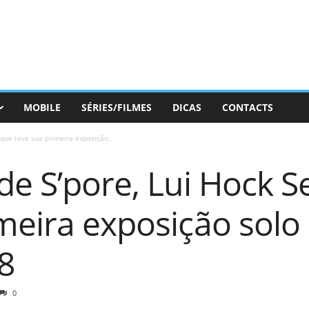
MOBILE
SÉRIES/FILMES
DICAS
CONTACTS
 que teve sua primeira exposição...
de S’pore, Lui Hock S
meira exposição solo
8
0