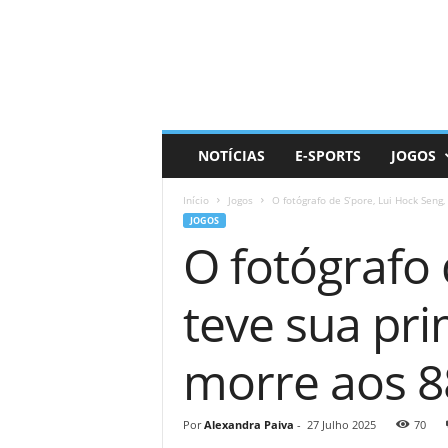
D
a
i
l
y
N
e
NOTÍCIAS
E-SPORTS
JOGOS
r
d
Início
Jogos
O fotógrafo de S’pore, Lui Hock Seng,
JOGOS
O fotógrafo 
teve sua pri
morre aos 8
Por
Alexandra Paiva
-
27 Julho 2025
70