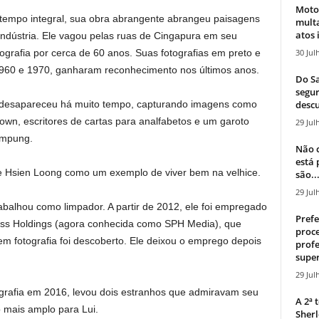
Moto
 tempo integral, sua obra abrangente abrangeu paisagens
mult
atos 
e indústria. Ele vagou pelas ruas de Cingapura em seu
30 Jul
ografia por cerca de 60 anos. Suas fotografias em preto e
1960 e 1970, ganharam reconhecimento nos últimos anos.
Do Sa
segur
descu
 desapareceu há muito tempo, capturando imagens como
wn, escritores de cartas para analfabetos e um garoto
29 Jul
mpung.
Não c
está
 Lee Hsien Loong como um exemplo de viver bem na velhice.
são..
29 Jul
balhou como limpador. A partir de 2012, ele foi empregado
Prefe
ess Holdings (agora conhecida como SPH Media), que
proce
 em fotografia foi descoberto. Ele deixou o emprego depois
profe
super
29 Jul
tografia em 2016, levou dois estranhos que admiravam seu
A 2ª
o mais amplo para Lui.
Sherl