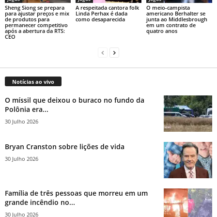
Sheng Siong se prepara
A respeitada cantora folk
O meio-campista
para ajustar preços e mix
Linda Perhax é dada
americano Berhalter se
de produtos para
como desaparecida
junta ao Middlesbrough
permanecer competitivo
em um contrato de
após a abertura da RTS:
quatro anos
CEO
Notícias ao vivo
O míssil que deixou o buraco no fundo da
Polônia era...
30 Julho 2026
Bryan Cranston sobre lições de vida
30 Julho 2026
Família de três pessoas que morreu em um
grande incêndio no...
30 Julho 2026