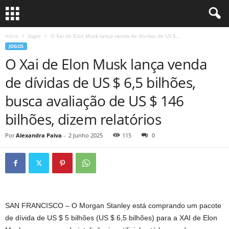
Início
Jogos
O Xai de Elon Musk lança venda de dívidas de US $...
JOGOS
O Xai de Elon Musk lança venda
de dívidas de US $ 6,5 bilhões,
busca avaliação de US $ 146
bilhões, dizem relatórios
Por
Alexandra Paiva
-
2 Junho 2025
115
0
SAN FRANCISCO – O Morgan Stanley está comprando um pacote
de dívida de US $ 5 bilhões (US $ 6,5 bilhões) para a XAI de Elon