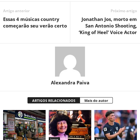
Artigo anterior
Próximo artigo
Essas 4 músicas country
Jonathan Jos, morto em
começarão seu verão certo
San Antonio Shooting,
‘King of Heel’ Voice Actor
Alexandra Paiva
ARTIGOS RELACIONADOS
Mais do autor
Jogos
Jogos
Jogos