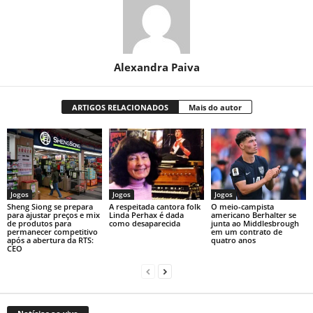
Alexandra Paiva
ARTIGOS RELACIONADOS
Mais do autor
Jogos
Jogos
Jogos
Sheng Siong se prepara
A respeitada cantora folk
O meio-campista
para ajustar preços e mix
Linda Perhax é dada
americano Berhalter se
de produtos para
como desaparecida
junta ao Middlesbrough
permanecer competitivo
em um contrato de
após a abertura da RTS:
quatro anos
CEO