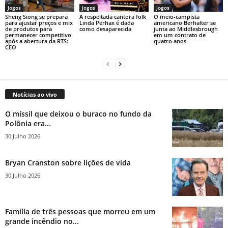
Jogos
Jogos
Jogos
Sheng Siong se prepara
A respeitada cantora folk
O meio-campista
para ajustar preços e mix
Linda Perhax é dada
americano Berhalter se
de produtos para
como desaparecida
junta ao Middlesbrough
permanecer competitivo
em um contrato de
após a abertura da RTS:
quatro anos
CEO
Notícias ao vivo
O míssil que deixou o buraco no fundo da
Polônia era...
30 Julho 2026
Bryan Cranston sobre lições de vida
30 Julho 2026
Família de três pessoas que morreu em um
grande incêndio no...