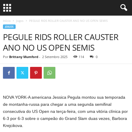
Início
Jogos
PEGULE RIDS ROLLER CAUSTER ANO NO US OPEN SEMIS
JOGOS
PEGULE RIDS ROLLER CAUSTER
ANO NO US OPEN SEMIS
Por
Brittany Mumford
-
2 Setembro 2025
114
0
NOVA YORK-A americana Jessica Pegula montou sua temporada
de montanha-russa para chegar a uma segunda semifinal
consecutiva do US Open na terça-feira, com uma vitória clínica por
6-3 por 6-3 sobre o campeão do Grand Slam duas vezes, Barbora
Krejcikova.