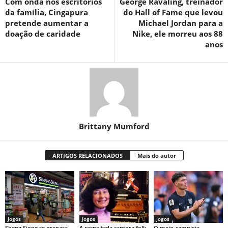
Com onda nos escritórios
George Ravaling, treinador
da família, Cingapura
do Hall of Fame que levou
pretende aumentar a
Michael Jordan para a
doação de caridade
Nike, ele morreu aos 88
anos
Brittany Mumford
ARTIGOS RELACIONADOS
Mais do autor
Jogos
Jogos
Jogos
Sheng Siong se prepara
A respeitada cantora folk
O meio-campista