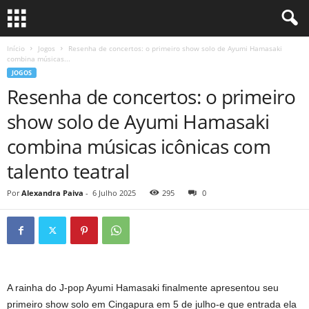
Início
Jogos
Resenha de concertos: o primeiro show solo de Ayumi Hamasaki
combina músicas...
JOGOS
Resenha de concertos: o primeiro
show solo de Ayumi Hamasaki
combina músicas icônicas com
talento teatral
Por
Alexandra Paiva
-
6 Julho 2025
295
0
A rainha do J-pop Ayumi Hamasaki finalmente apresentou seu
primeiro show solo em Cingapura em 5 de julho-e que entrada ela