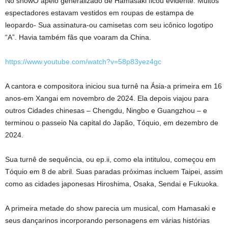
No show
O apelo generalizado de Hamasaki ficou evidente.
Muitos
espectadores
estavam vestidos
em roupas de estampa de
leopardo-
Sua assinatura-ou camisetas com seu icônico logotipo
“A”. Havia também fãs que voaram da China.
https://www.youtube.com/watch?v=58p83yez4gc
A cantora e compositora iniciou sua turnê na Ásia-a primeira em 16
anos-em Xangai em novembro de 2024. Ela depois
viajou para
outros
Cidades chinesas – Chengdu, Ningbo e Guangzhou – e
terminou o passeio
Na capital do Japão, Tóquio, em dezembro de
2024.
Sua turnê de sequência, ou ep.ii, como ela intitulou, começou em
Tóquio em 8 de abril. Suas paradas próximas incluem Taipei, assim
como as cidades japonesas Hiroshima, Osaka, Sendai e Fukuoka.
A primeira metade do show parecia um musical, com Hamasaki e
seus dançarinos incorporando personagens em várias histórias