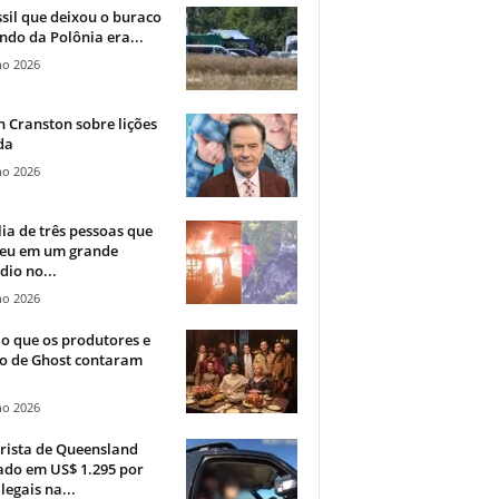
sil que deixou o buraco
ndo da Polônia era...
ho 2026
 Cranston sobre lições
da
ho 2026
ia de três pessoas que
eu em um grande
dio no...
ho 2026
o que os produtores e
co de Ghost contaram
ho 2026
rista de Queensland
ado em US$ 1.295 por
ilegais na...