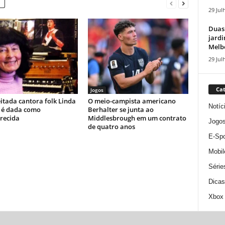
29 Jul
Duas
jardi
Melbo
29 Jul
Cat
Jogos
itada cantora folk Linda
O meio-campista americano
Notíc
 é dada como
Berhalter se junta ao
recida
Middlesbrough em um contrato
Jogo
de quatro anos
E-Spo
Mobil
Série
Dicas
Xbox