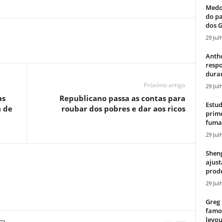
Medos
do pa
dos G
29 Jul
Antho
resp
duran
Próximo artigo
29 Jul
as
Republicano passa as contas para
Estud
a de
roubar dos pobres e dar aos ricos
primo
fumaç
29 Jul
Sheng
ajust
produ
29 Jul
Greg 
famos
levou