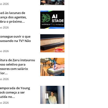
ho 2026
aS às lacunas de
ança dos agentes,
bra o próximo...
ho 2026
onsegue ouvir o que
 passando na TV? Não
.
ho 2026
itura de Zaru instaurou
sso seletivo para
ssores com salário
ior...
ho 2026
 temporada de Young
ock começa a ser
zida no...
ho 2026