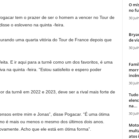
O mís
no fu
Pogacar tem o prazer de ser o homem a vencer no Tour de
30 Jul
isse o esloveno na quinta -feira.
Bryan
de vi
rando uma quarta vitória do Tour de France depois que
30 Jul
ita. E ir aqui para a turnê como um dos favoritos, é uma
Famíl
morr
va na quinta -feira. “Estou satisfeito e espero poder
incên
30 Jul
 da turnê em 2022 e 2023, deve ser a rival mais forte de
Tudo 
elen
na...
30 Jul
tensos entre mim e Jonas”, disse Pogacar. “É uma ótima
 ano é mais ou menos o mesmo dos últimos dois anos.
Moto
novamente. Acho que ele está em ótima forma”.
mult
atos 