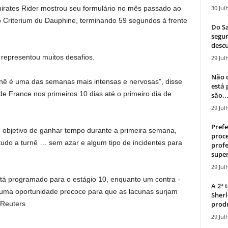
30 Jul
irates Rider mostrou seu formulário no mês passado ao
s no Criterium du Dauphine, terminando 59 segundos à frente
Do Sa
segur
descu
representou muitos desafios.
29 Jul
Não c
nê é uma das semanas mais intensas e nervosas”, disse
está
de France nos primeiros 10 dias até o primeiro dia de
são..
29 Jul
Prefe
o objetivo de ganhar tempo durante a primeira semana,
proce
 tudo a turnê … sem azar e algum tipo de incidentes para
profe
super
29 Jul
stá programado para o estágio 10, enquanto um contra -
A 2ª
r uma oportunidade precoce para que as lacunas surjam
Sherl
produ
 Reuters
29 Jul