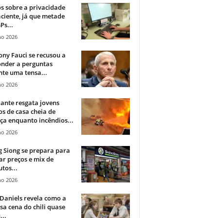
 sobre a privacidade
ciente, já que metade
Ps...
ho 2026
ny Fauci se recusou a
onder a perguntas
te uma tensa...
ho 2026
ante resgata jovens
s de casa cheia de
a enquanto incêndios...
ho 2026
 Siong se prepara para
ar preços e mix de
tos...
ho 2026
Daniels revela como a
a cena do chili quase
...