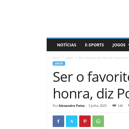
D
a
i
l
y
N
e
NOTÍCIAS
E-SPORTS
JOGOS
r
d
Início
Jogos
Ser o favorito da Tour de France é u
JOGOS
Ser o favori
honra, diz P
Por
Alexandra Paiva
-
3 Julho 2025
144