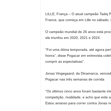
LILLE, França – O atual campeão Tadej 
France, que começa em Lille no sábado, d
O campeão mundial de 26 anos está procu
ele triunfou em 2020, 2021 e 2024.
“Foi uma ótima temporada, até agora perfe
honra”, disse Pogacar em entrevista coleti
cumprir as expectativas”.
Jonas Vingegaard, da Dinamarca, vencedor
Pogacar nas três semanas de corrida
“Os últimos cinco anos foram bastante in
competição, rivalidade, e acho que este
Estou ansioso para correr contra Jonas 