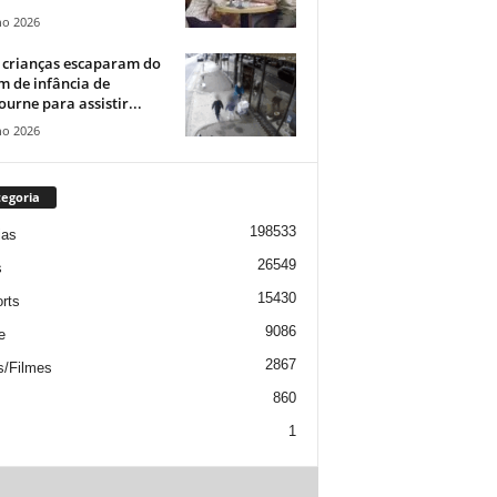
ho 2026
 crianças escaparam do
m de infância de
urne para assistir...
ho 2026
egoria
198533
ias
26549
s
15430
rts
9086
e
2867
s/Filmes
860
1