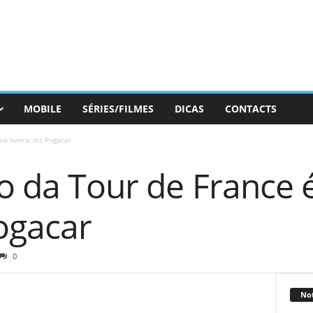
MOBILE
SÉRIES/FILMES
DICAS
CONTACTS
ma honra, diz Pogacar
to da Tour de France
ogacar
0
Not