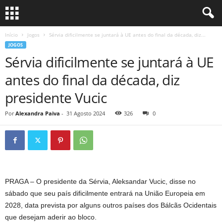
Início
Jogos
Sérvia dificilmente se juntará à UE antes do final da década, diz...
JOGOS
Sérvia dificilmente se juntará à UE
antes do final da década, diz
presidente Vucic
Por
Alexandra Paiva
-
31 Agosto 2024
326
0
PRAGA – O presidente da Sérvia, Aleksandar Vucic, disse no
sábado que seu país dificilmente entrará na União Europeia em
2028, data prevista por alguns outros países dos Bálcãs Ocidentais
que desejam aderir ao bloco.