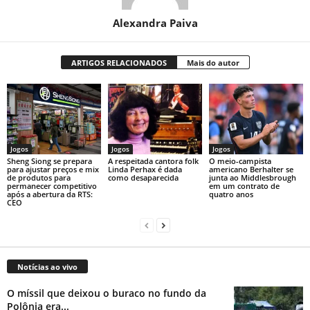
Alexandra Paiva
ARTIGOS RELACIONADOS
Mais do autor
Jogos
Jogos
Jogos
Sheng Siong se prepara
A respeitada cantora folk
O meio-campista
para ajustar preços e mix
Linda Perhax é dada
americano Berhalter se
de produtos para
como desaparecida
junta ao Middlesbrough
permanecer competitivo
em um contrato de
após a abertura da RTS:
quatro anos
CEO
Notícias ao vivo
O míssil que deixou o buraco no fundo da
Polônia era...