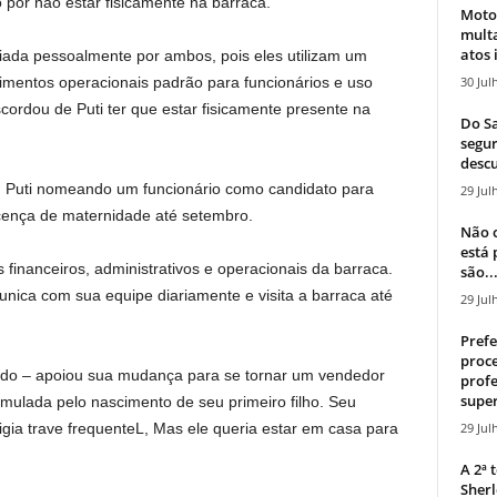
o por não estar fisicamente na barraca.
Moto
mult
atos 
ada pessoalmente por ambos, pois eles utilizam um
30 Jul
dimentos operacionais padrão para funcionários e uso
scordou de Puti ter que estar fisicamente presente na
Do Sa
segur
descu
om Puti nomeando um funcionário como candidato para
29 Jul
icença de maternidade até setembro.
Não c
está
inanceiros, administrativos e operacionais da barraca.
são..
ica com sua equipe diariamente e visita a barraca até
29 Jul
Prefe
proce
rdo –
apoiou sua mudança para se tornar um vendedor
profe
super
imulada pelo nascimento de seu primeiro filho. Seu
29 Jul
igia trave frequente
L,
Mas ele queria estar em casa para
A 2ª
Sherl