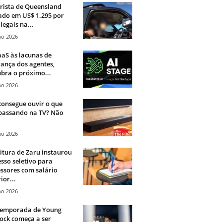
rista de Queensland
ado em US$ 1.295 por
ilegais na...
ho 2026
aS às lacunas de
ança dos agentes,
bra o próximo...
ho 2026
onsegue ouvir o que
 passando na TV? Não
.
ho 2026
itura de Zaru instaurou
sso seletivo para
ssores com salário
ior...
ho 2026
 temporada de Young
ock começa a ser