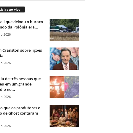
ícias ao vivo
sil que deixou o buraco
ndo da Polônia era...
ho 2026
 Cranston sobre lições
da
ho 2026
ia de três pessoas que
eu em um grande
dio no...
ho 2026
o que os produtores e
co de Ghost contaram
ho 2026