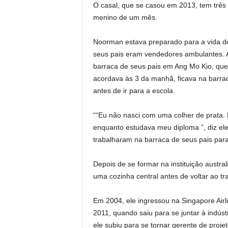
O casal, que se casou em 2013, tem
três
menino de um mês.
Noorman estava preparado para a vida d
seus pais eram vendedores ambulantes. A
barraca de seus pais em Ang Mo Kio, que
acordava às 3 da manhã, ficava na barrac
antes de ir para a escola.
““
Eu não nasci com uma colher de prata.
enquanto estudava meu diploma ”, diz el
trabalharam na barraca de seus pais para
Depois de se formar na instituição austra
uma cozinha central antes de voltar ao t
Em 2004, ele ingressou na Singapore Air
2011, quando saiu para se juntar à indús
ele subiu para se tornar gerente de projet