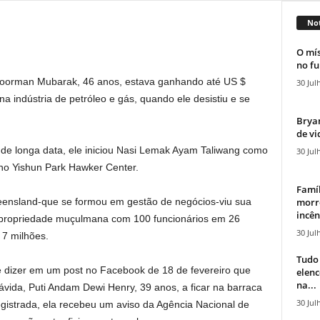
Not
O mís
no fu
Noorman Mubarak, 46 anos, estava ganhando até US $
30 Jul
 indústria de petróleo e gás, quando ele desistiu e se
Bryan
de vi
e longa data, ele iniciou Nasi Lemak Ayam Taliwang como
30 Jul
o Yishun Park Hawker Center.
Famíl
morr
eensland-que se formou em gestão de negócios-viu sua
incên
 propriedade muçulmana
com
100 funcionários em 26
30 Jul
 7 milhões.
Tudo 
e dizer em um post no Facebook de 18 de fevereiro que
elen
na...
ávida, Puti Andam Dewi Henry, 39 anos, a ficar na barraca
30 Jul
gistrada, ela recebeu um aviso da Agência Nacional de