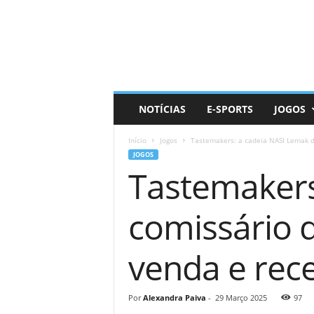
D
a
i
l
y
N
e
NOTÍCIAS
E-SPORTS
JOGOS
r
d
Início
Jogos
Tastemakers: a cadeia NASI Lemak do
JOGOS
Tastemakers
comissário 
venda e rece
Por
Alexandra Paiva
-
29 Março 2025
97