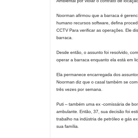
Ambiental por violar o contrato de locaçã
Noorman afirmou que a barraca é gerenci
humano
recursos
software, defina proce
CCTV
Para verificar as operações. Ele di
barraca.
Desde então, o assunto foi resolvido, c
operar a barraca enquanto ela está em l
Ela permanece encarregada dos assuntos f
Noorman diz que o casal também se comun
três vezes por semana.
Puti – também uma ex -comissária de bo
ambulante. Então, 37, sua decisão foi est
trabalho na indústria de petróleo e gás ex
sua família.