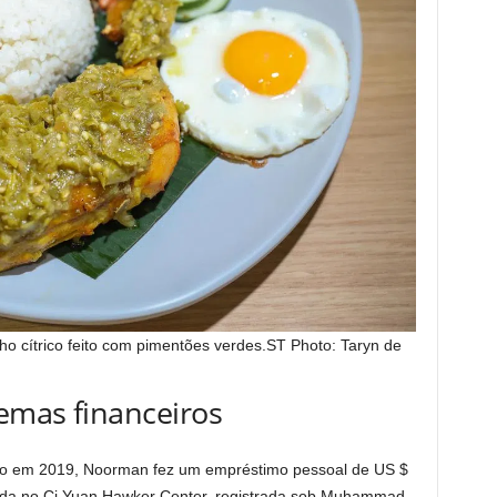
o cítrico feito com pimentões verdes.
ST Photo: Taryn de
emas financeiros
mo em 2019, Noorman fez um empréstimo pessoal de US $
ída no Ci Yuan Hawker Center, registrada sob Muhammad.