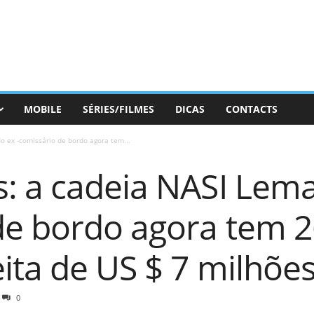
MOBILE
SÉRIES/FILMES
DICAS
CONTACTS
 ex -comissário de bordo agora tem...
: a cadeia NASI Lema
de bordo agora tem 2
ita de US $ 7 milhõe
0