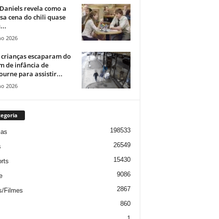
Daniels revela como a
a cena do chili quase
...
ho 2026
 crianças escaparam do
m de infância de
urne para assistir...
ho 2026
egoria
198533
ias
26549
s
15430
rts
9086
e
2867
s/Filmes
860
1