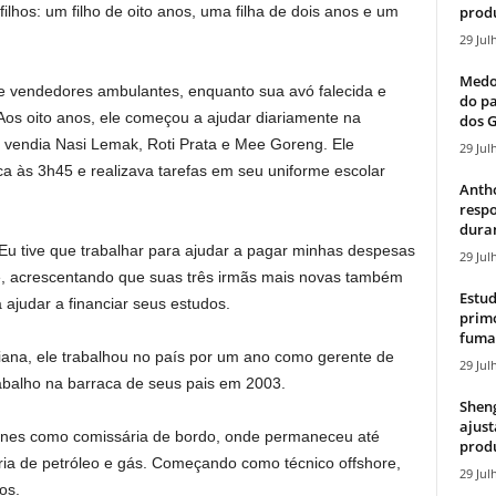
produ
 filhos:
um filho de oito anos, uma filha de dois anos e um
29 Jul
Medos
e vendedores ambulantes, enquanto sua avó falecida e
do pa
os oito anos, ele começou a ajudar diariamente na
dos G
 vendia Nasi Lemak, Roti Prata e Mee Goreng. Ele
29 Jul
a às 3h45 e realizava tarefas em seu uniforme escolar
Antho
resp
duran
Eu tive que trabalhar para ajudar a pagar minhas despesas
29 Jul
e, acrescentando que suas três irmãs mais novas também
Estud
 ajudar a financiar seus estudos.
primo
fumaç
liana, ele trabalhou no país por um ano como gerente de
29 Jul
rabalho na barraca de seus pais em 2003.
Sheng
ajust
lines como comissária de bordo, onde permaneceu até
produ
tria de petróleo e gás. Começando como técnico offshore,
29 Jul
os.