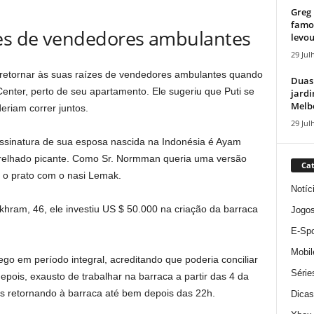
Greg 
famos
zes de vendedores ambulantes
levou
29 Jul
 retornar às suas raízes de vendedores ambulantes quando
Duas
enter, perto de seu apartamento. Ele sugeriu que Puti se
jardi
Melbo
riam correr juntos.
29 Jul
assinatura de sua esposa nascida na Indonésia é Ayam
relhado picante.
Como
Sr. Normman
queria uma versão
Cat
 o prato com o nasi Lemak.
Notíc
am, 46, ele investiu US $ 50.000 na criação da barraca
Jogo
E-Spo
Mobil
em período integral, acreditando que poderia conciliar
Série
epois, exausto de trabalhar na barraca a partir das 4 da
ois retornando à barraca até bem depois das 22h.
Dicas