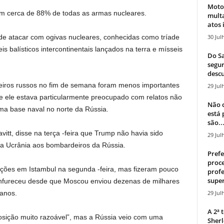
Moto
êm cerca de 88% de todas as armas nucleares.
mult
atos 
30 Jul
 de atacar com ogivas nucleares, conhecidas como tríade
s balísticos intercontinentais lançados na terra e mísseis
Do Sa
segur
descu
eiros russos no fim de semana foram menos importantes
29 Jul
e ele estava particularmente preocupado com relatos não
Não c
a base naval no norte da Rússia.
está
são..
vitt, disse na terça -feira que Trump não havia sido
29 Jul
a Ucrânia aos bombardeiros da Rússia.
Prefe
proce
ções em Istambul na segunda -feira, mas fizeram pouco
profe
super
enfureceu desde que Moscou enviou dezenas de milhares
29 Jul
 anos.
A 2ª
posição muito razoável”, mas a Rússia veio com uma
Sherl