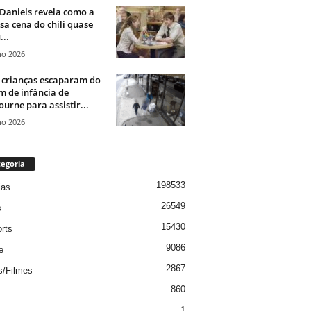
Daniels revela como a
a cena do chili quase
...
ho 2026
 crianças escaparam do
m de infância de
urne para assistir...
ho 2026
egoria
198533
ias
26549
s
15430
rts
9086
e
2867
s/Filmes
860
1