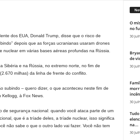
Not
O mís
no fu
ente dos EUA, Donald Trump, disse que o risco de
30 Jul
ubindo” depois que as forças ucranianas usaram drones
e nuclear em várias bases aéreas profundas na Rússia.
Bryan
de vi
 Sibéria e na Rússia, no extremo norte, no fim de
30 Jul
2.670 milhas) da linha de frente do conflito.
Famíl
morr
tão subindo – quero dizer, o que aconteceu neste fim de
incên
h Kellogg, à Fox News.
30 Jul
o de segurança nacional: quando você ataca parte de um
Tudo 
nal, que é a tríade deles, a tríade nuclear, isso significa
elen
na...
cê não sabe o que o outro lado vai fazer. Você não tem
30 Jul