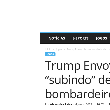
D
a
i
l
y
N
e
NOTÍCIAS
E-SPORTS
JOGOS
r
d
Início
Jogos
Trump Envoy diz que os níveis de ris
JOGOS
Trump Envoy 
“subindo” de
bombardeir
Por
Alexandra Paiva
-
4 Junho 2025
74