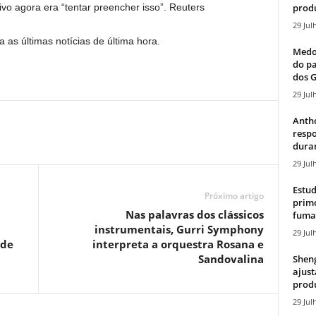
produ
ivo agora era “tentar preencher isso”. Reuters
29 Jul
 as últimas notícias de última hora.
Medos
do pa
dos G
29 Jul
Antho
resp
duran
29 Jul
Estud
Próximo artigo
primo
Nas palavras dos clássicos
fumaç
instrumentais, Gurri Symphony
29 Jul
 de
interpreta a orquestra Rosana e
Sandovalina
Sheng
ajust
produ
29 Jul