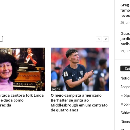
Greg 
famos
levou
29 Jul
Duas
jardi
Melbo
29 Jul
Cat
Notíc
Jogo
Jogos
itada cantora folk Linda
O meio-campista americano
E-Spo
 é dada como
Berhalter se junta ao
Mobil
recida
Middlesbrough em um contrato
de quatro anos
Série
Dicas