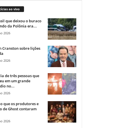
ícias ao vivo
sil que deixou o buraco
ndo da Polônia era...
ho 2026
 Cranston sobre lições
da
ho 2026
ia de três pessoas que
eu em um grande
dio no...
ho 2026
o que os produtores e
co de Ghost contaram
ho 2026