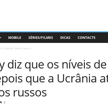
MOBILE
SÉRIES/FILMES
DICAS
CONTACTS
co “subindo” depois que a...
diz que os níveis de 
pois que a Ucrânia at
os russos
0