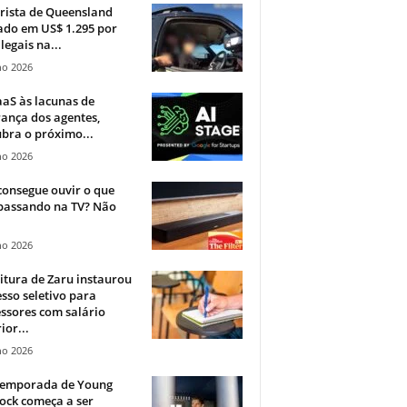
rista de Queensland
ado em US$ 1.295 por
ilegais na...
ho 2026
aS às lacunas de
ança dos agentes,
bra o próximo...
ho 2026
onsegue ouvir o que
 passando na TV? Não
.
ho 2026
itura de Zaru instaurou
sso seletivo para
ssores com salário
ior...
ho 2026
 temporada de Young
ock começa a ser