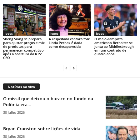
Jogos
Jogos
Jogos
Sheng Siong se prepara
A respeitada cantora folk
O meio-campista
para ajustar preços e mix
Linda Perhax é dada
americano Berhalter se
de produtos para
como desaparecida
junta ao Middlesbrough
permanecer competitivo
em um contrato de
após a abertura da RTS:
quatro anos
CEO
Notícias ao vivo
O míssil que deixou o buraco no fundo da
Polônia era...
30 Julho 2026
Bryan Cranston sobre lições de vida
30 Julho 2026