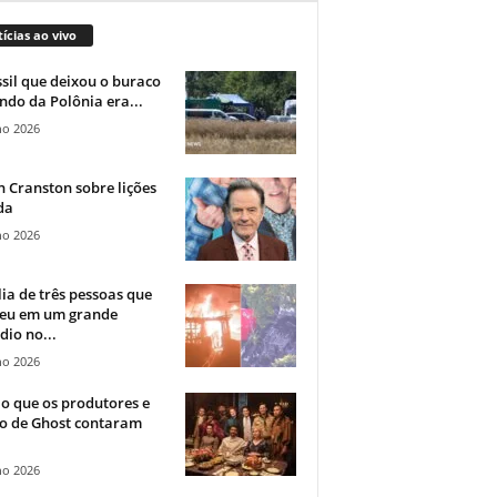
ícias ao vivo
sil que deixou o buraco
ndo da Polônia era...
ho 2026
 Cranston sobre lições
da
ho 2026
ia de três pessoas que
eu em um grande
dio no...
ho 2026
o que os produtores e
co de Ghost contaram
ho 2026