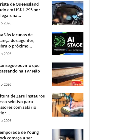
rista de Queensland
ado em US$ 1.295 por
ilegais na...
ho 2026
aS às lacunas de
ança dos agentes,
bra o próximo...
ho 2026
onsegue ouvir o que
 passando na TV? Não
.
ho 2026
itura de Zaru instaurou
sso seletivo para
ssores com salário
ior...
ho 2026
 temporada de Young
ock começa a ser