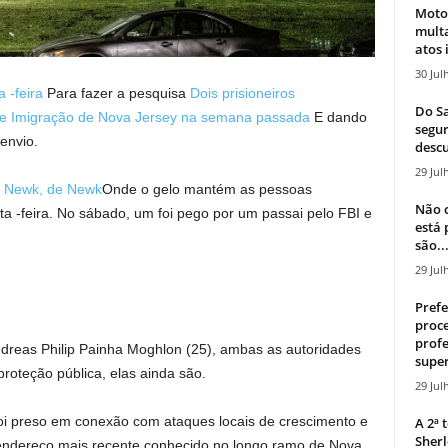
Moto
mult
atos 
30 Jul
 -feira
Para fazer a pesquisa
Dois prisioneiros
Do Sa
e Imigração de Nova Jersey na semana passada
E dando
segur
envio.
descu
29 Jul
de Newk, de Newk
Onde o gelo mantém as pessoas
Não c
ta -feira. No sábado, um foi pego por um passai pelo FBI e
está
são..
29 Jul
Prefe
proce
profe
Andreas Philip Painha Moghlon (25), ambas as autoridades
super
oteção pública, elas ainda são.
29 Jul
oi preso em conexão com ataques locais de crescimento e
A 2ª
Sherl
ndereço mais recente conhecido no longo ramo de Nova