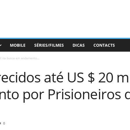
MOBILE
SÉRIES/FILMES
DICAS
CONTACTS
il na busca em andamento...
ecidos até US $ 20 m
o por Prisioneiros d
0