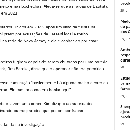
produ
reito e nas bochechas. Alega-se que as raioas de Bautista
29 Jul
s em 2021.
Medos
do pa
tados Unidos em 2023, após um visto de turista na
dos G
oi preso por acusações de Larseni local e roubo
29 Jul
foi na rede de Nova Jersey e ele é conhecido por estar
Antho
resp
duran
ioneiros fugiram depois de serem chutados por uma parede
29 Jul
Nork, Ras Baraka, disse que o operador não era permitido.
Estud
 essa construção “basicamente há alguma malha dentro da
primo
fumaç
rna. Ele mostra como era bonita aqui”.
29 Jul
 e fazem uma cerca. Kim diz que as autoridades
Sheng
aminando outras paredes que podem ser fracas.
ajust
produ
29 Jul
ajudando na investigação.