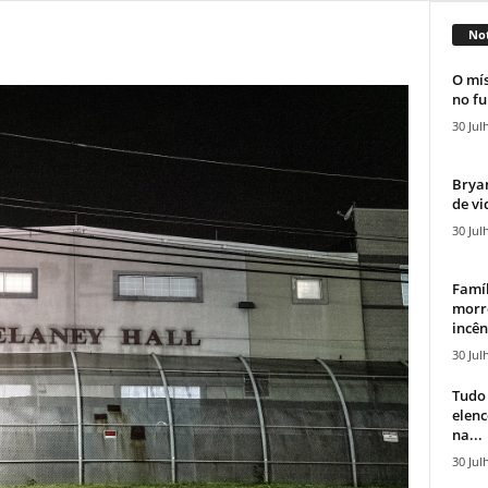
Not
O mís
no fu
30 Jul
Bryan
de vi
30 Jul
Famíl
morr
incên
30 Jul
Tudo 
elen
na...
30 Jul