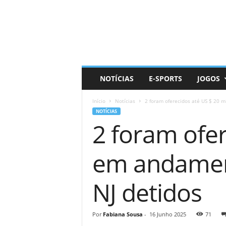
D
a
i
l
y
N
e
NOTÍCIAS
E-SPORTS
JOGOS
r
d
Início
Notícias
2 foram oferecidos até US $ 20 m
NOTÍCIAS
2 foram ofer
em andament
NJ detidos
Por
Fabiana Sousa
-
16 Junho 2025
71