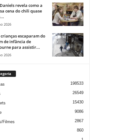
Daniels revela como a
a cena do chili quase
...
ho 2026
 crianças escaparam do
m de infância de
urne para assistir...
ho 2026
egoria
198533
ias
26549
s
15430
rts
9086
e
2867
s/Filmes
860
1