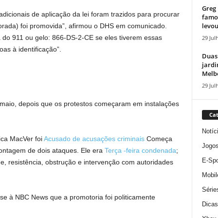
Greg 
icionais de aplicação da lei foram trazidos para procurar
famos
levou
torada) foi promovida”, afirmou o DHS em comunicado.
ha do 911 ou gelo: 866-DS-2-CE se eles tiverem essas
29 Jul
s à identificação”.
Duas
jardi
Melbo
29 Jul
m maio, depois que os protestos começaram em instalações
Cat
Notíc
ca MacVer foi
Acusado de acusações criminais
Começa
Jogo
contagem de dois ataques. Ele era
Terça -feira condenada
;
E-Spo
e, resistência, obstrução e intervenção com autoridades
Mobil
Série
se à NBC News que a promotoria foi politicamente
Dicas