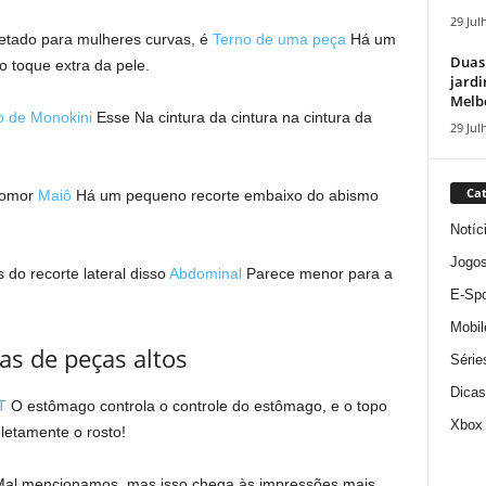
29 Jul
etado para mulheres curvas, é
Terno de uma peça
Há um
Duas
 toque extra da pele.
jardi
Melbo
o de Monokini
Esse
Na cintura da cintura na cintura da
29 Jul
Cat
Womor
Maiô
Há um pequeno recorte embaixo do abismo
Notíc
Jogo
do recorte lateral disso
Abdominal
Parece menor para a
E-Spo
Mobil
as de peças altos
Série
Dicas
T
O estômago controla o controle do estômago, e o topo
Xbox
etamente o rosto!
al mencionamos, mas isso chega às impressões mais