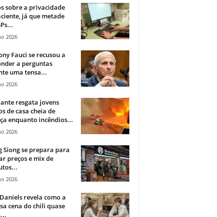
 sobre a privacidade
ciente, já que metade
Ps...
ho 2026
ny Fauci se recusou a
onder a perguntas
te uma tensa...
ho 2026
ante resgata jovens
s de casa cheia de
a enquanto incêndios...
ho 2026
 Siong se prepara para
ar preços e mix de
tos...
ho 2026
Daniels revela como a
a cena do chili quase
...