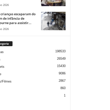
ho 2026
 crianças escaparam do
m de infância de
urne para assistir...
ho 2026
egoria
198533
ias
26549
s
15430
rts
9086
e
2867
s/Filmes
860
1