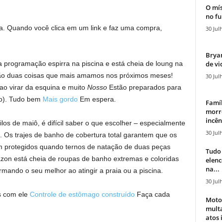
O mís
no fu
. Quando você clica em um link e faz uma compra,
30 Jul
Bryan
de vi
a programação espirra na piscina e está cheia de loung na
ão duas coisas que mais amamos nos próximos meses!
30 Jul
ao virar da esquina e muito
Nosso
Estão preparados para
ão). Tudo bem
Mais gordo
Em espera.
Famíl
morr
incên
los de maiô, é difícil saber o que escolher – especialmente
30 Jul
. Os trajes de banho de cobertura total garantem que os
 protegidos quando ternos de natação de duas peças
Tudo 
zon está cheia de roupas de banho extremas e coloridas
elen
na...
ando o seu melhor ao atingir a praia ou a piscina.
30 Jul
s com ele
Controle de estômago construído
Faça cada
Moto
mult
atos 