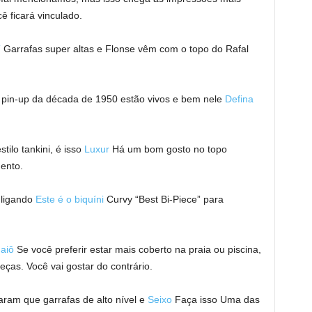
ê ficará vinculado.
T
Garrafas super altas e Flonse vêm com o topo do Rafal
o pin-up da década de 1950 estão vivos e bem nele
Defina
tilo tankini, é isso
Luxur
Há um bom gosto no topo
mento.
 ligando
Este é o biquíni
Curvy “Best Bi-Piece” para
aiô
Se você preferir estar mais coberto na praia ou piscina,
ças. Você vai gostar do contrário.
aram que garrafas de alto nível e
Seixo
Faça isso
Uma das