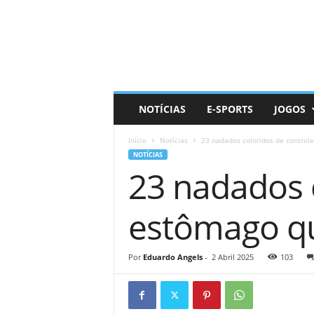
D
a
i
l
y
N
e
NOTÍCIAS
E-SPORTS
JOGOS
r
d
Início
Notícias
23 nadados coloridos de controle
NOTÍCIAS
23 nadados 
estômago qu
Por
Eduardo Angels
-
2 Abril 2025
103