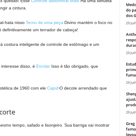
as quedas! Esse
Controle abdominal
Maiô
Há uma silhueta
Medos
ngir a cintura.
do pa
dos G
fal-hata nisso
Terno de uma peça
Divino mantém o foco no
29 Jul
é definitivamente um terrador de cabeça!
Antho
resp
 costura inteligente de controle de estômago e um
duran
29 Jul
Estud
 interesse disso, é
Enrolar
Isso é tão obrigado, que
primo
fumaç
29 Jul
stética de 1960 com ele
Capsh
O decote arrendado que
Sheng
ajust
produ
corte
29 Jul
Greg 
smo tempo, safado e lisonjeiro. Sua barriga vai mostrar
famos
levou