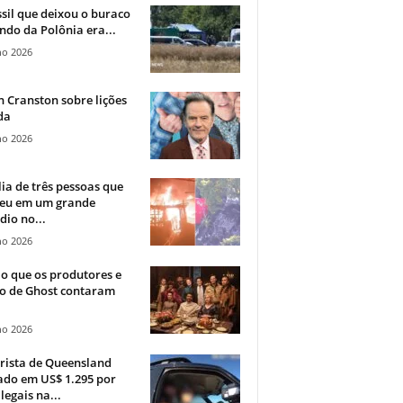
sil que deixou o buraco
ndo da Polônia era...
ho 2026
 Cranston sobre lições
da
ho 2026
ia de três pessoas que
eu em um grande
dio no...
ho 2026
o que os produtores e
co de Ghost contaram
ho 2026
rista de Queensland
ado em US$ 1.295 por
ilegais na...