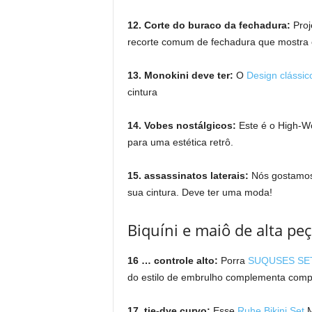
12. Corte do buraco da fechadura:
Proj
recorte comum de fechadura que mostra o
13. Monokini deve ter:
O
Design clássic
cintura
14. Vobes nostálgicos:
Este é o High-
para uma estética retrô.
15. assassinatos laterais:
Nós gostamos 
sua cintura. Deve ter uma moda!
Biquíni e maiô de alta peç
16 … controle alto:
Porra
SUQUSES SE
do estilo de embrulho complementa compl
17. tie-dye curvo:
Esse
Ruhe Bikini Set
M