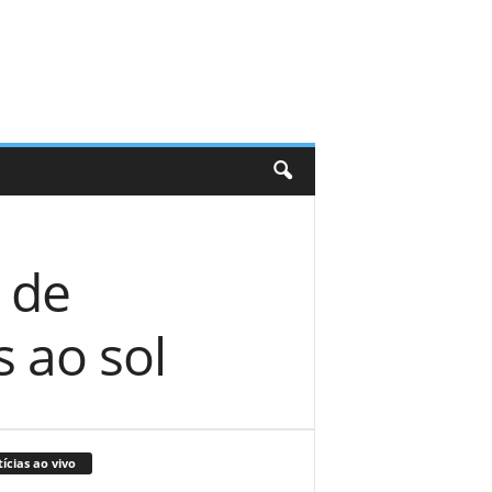
 de
 ao sol
ícias ao vivo