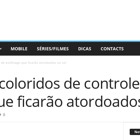
MOBILE
SÉRIES/FILMES
DICAS
CONTACTS
 de estômago que ficarão atordoados ao sol
coloridos de controle
e ficarão atordoados
0
Not