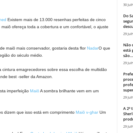
30 Jul
Do Sa
hed
Existem mais de 13.000 resenhas perfeitas de cinco
segur
descu
maiô ofereça toda a cobertura e um confortável, o ajuste
29 Jul
Não c
 de maiô mais conservador, gostaria desta flor
Nadar
O que
está
são..
região do século médio.
29 Jul
a cintura emagrecedores sobre essa escolha de multidão
Prefe
ande best -seller da Amazon.
proce
profe
super
esta imperfeição
Maiô
A sombra brilhante vem em um
29 Jul
A 2ª
s dizem que isso está em comprimento
Maiô v-ghar
Um
Sherl
produ
29 Jul