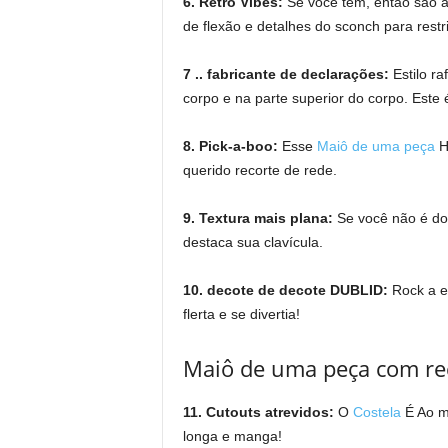
6. Retro Vibes:
Se você tem, então são 
de flexão e detalhes do sconch para restri
7 .. fabricante de declarações:
Estilo ra
corpo e na parte superior do corpo. Este 
8. Pick-a-boo:
Esse
Maiô de uma peça
Há
querido recorte de rede.
9. Textura mais plana:
Se você não é do
destaca sua clavícula.
10. decote de decote DUBLID:
Rock a e
flerta e se divertia!
Maiô de uma peça com re
11. Cutouts atrevidos:
O
Costela
É
Ao me
longa e manga!