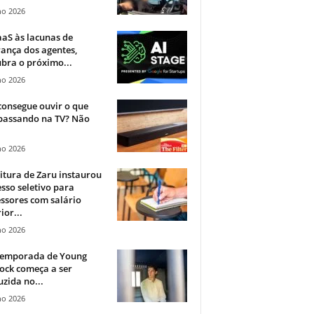
ho 2026
aS às lacunas de
ança dos agentes,
bra o próximo...
ho 2026
onsegue ouvir o que
 passando na TV? Não
.
ho 2026
itura de Zaru instaurou
sso seletivo para
ssores com salário
ior...
ho 2026
 temporada de Young
ock começa a ser
zida no...
ho 2026