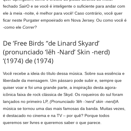
fechado
Sair
O e se você é inteligente o suficiente para andar com
ele à meia -noite, é melhor para você! Caso contrário, você quer
ficar neste Purgater empoeirado em Nova Jersey. Ou como você é
-como ele
Correr
?
De ‘Free Birds “de Linard Skyard’
(pronunciado ‘lĕh -Nard’ Skin -nerd)
‘(1974) de (1974)
Você recebe a ideia do título dessa música. Sobre sua essência e
liberdade da mensagem. Um pássaro pode subir e, sempre que
quiser voar e foi uma grande parte, a inspiração desta agora-
icônica faixa de rock clássica de Skyd. Os roqueiros do sul foram
lançados no primeiro LP,
(Pronunciado ‘lĕh -‘nerd’ skin -nerd)
A
música se tornou uma das mais famosas da banda. Muitas vezes,
é destacado no cinema e na TV – por quê? Porque todos
queremos ser livres e queremos saber o que parece.