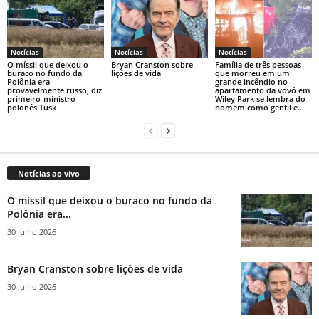
Notícias
Notícias
Notícias
O míssil que deixou o
Bryan Cranston sobre
Família de três pessoas
buraco no fundo da
lições de vida
que morreu em um
Polônia era
grande incêndio no
provavelmente russo, diz
apartamento da vovó em
primeiro-ministro
Wiley Park se lembra do
polonês Tusk
homem como gentil e...
Notícias ao vivo
O míssil que deixou o buraco no fundo da
Polônia era...
30 Julho 2026
Bryan Cranston sobre lições de vida
30 Julho 2026