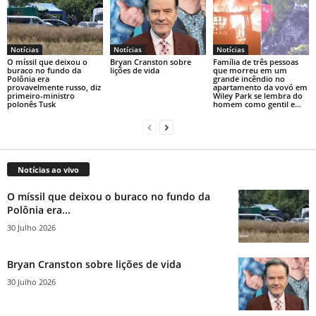
Notícias
Notícias
Notícias
O míssil que deixou o
Bryan Cranston sobre
Família de três pessoas
buraco no fundo da
lições de vida
que morreu em um
Polônia era
grande incêndio no
provavelmente russo, diz
apartamento da vovó em
primeiro-ministro
Wiley Park se lembra do
polonês Tusk
homem como gentil e...
Notícias ao vivo
O míssil que deixou o buraco no fundo da
Polônia era...
30 Julho 2026
Bryan Cranston sobre lições de vida
30 Julho 2026