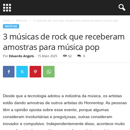
Início
Notícias
3 músicas de rock que receberam amostras para música pop
NOTÍCIAS
3 músicas de rock que receberam
amostras para música pop
Por
Eduardo Angels
-
15 Maio 2025
62
0
Desde que a tecnologia adotou a indústria da música, os artistas
estão dando amostras de outros artistas do Honrentop. As pessoas
têm a opinião oposta sobre esse evento, porque algumas
consideram involuntárias e preguiçosas, outras consideram
inovador e compulsivo. Independentemente disso, acontece muito