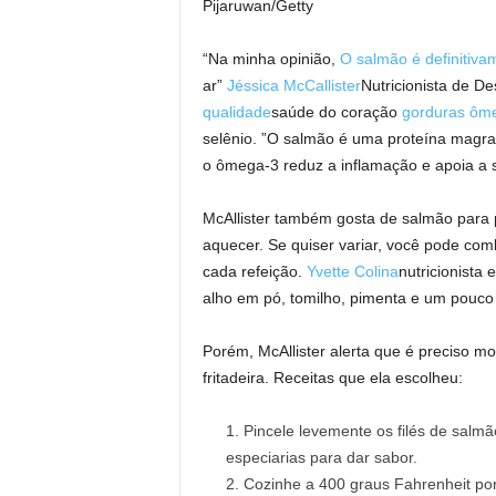
Pijaruwan/Getty
“Na minha opinião,
O salmão é definitiva
ar”
Jéssica McCallister
Nutricionista de D
qualidade
saúde do coração
gorduras ôm
selênio. ”O salmão é uma proteína magr
o ômega-3 reduz a inflamação e apoia a 
McAllister também gosta de salmão para p
aquecer. Se quiser variar, você pode com
cada refeição.
Yvette Colina
nutricionista 
alho em pó, tomilho, pimenta e um pouco 
Porém, McAllister alerta que é preciso m
fritadeira. Receitas que ela escolheu:
Pincele levemente os filés de salm
especiarias para dar sabor.
Cozinhe a 400 graus Fahrenheit po