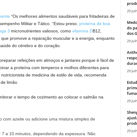
produ
29 Jul
mente
“Os melhores alimentos saudáveis ​​para fritadeiras de
Medos
esempenho Militar e Tático. “Estou preso.
proteína de boa
do pa
ega 3
micronutrientes valiosos, como
vitamina D
B12,
dos G
a que promove a reparação muscular e a energia, enquanto
29 Jul
saúde do cérebro e do coração.
Antho
resp
reparar refeições em almoços e jantares porque é fácil de
duran
binar a proteína com temperos e molhos diferentes para
29 Jul
e nutricionista de medicina de estilo de vida, recomenda
Estud
de limão.
primo
fumaç
onitorar o tempo de cozimento ao colocar o salmão na
29 Jul
Sheng
ajust
ão com azeite ou adicione uma mistura simples de
produ
29 Jul
r 7 a 10 minutos, dependendo da espessura. Não