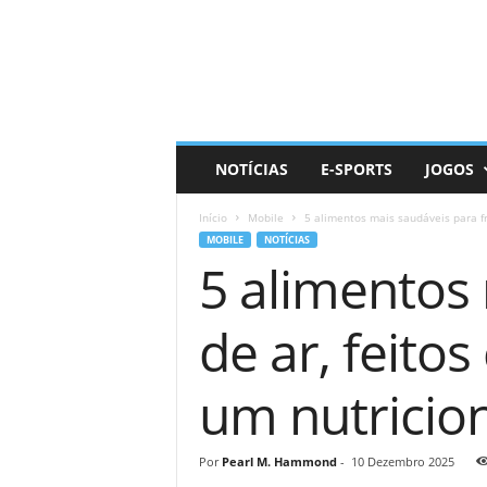
D
a
i
l
y
N
e
NOTÍCIAS
E-SPORTS
JOGOS
r
d
Início
Mobile
5 alimentos mais saudáveis ​​para fr
MOBILE
NOTÍCIAS
5 alimentos 
de ar, feit
um nutricion
Por
Pearl M. Hammond
-
10 Dezembro 2025