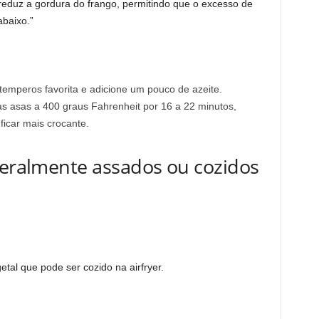
m reduz a gordura do frango, permitindo que o excesso de
abaixo.”
emperos favorita e adicione um pouco de azeite.
e as asas a 400 graus Fahrenheit por 16 a 22 minutos,
icar mais crocante.
geralmente assados ​​ou cozidos
tal que pode ser cozido na airfryer.