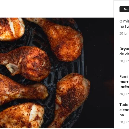
Not
O mís
no fu
30 Jul
Bryan
de vi
30 Jul
Famíl
morr
incên
30 Jul
Tudo 
elen
na...
30 Jul