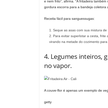
e nem frito”, afirma. “A fritadeira també
gordura escorra para a bandeja coletora 
Receita fácil para sanguessugas:
Seque as asas com sua mistura de t
Para evitar superlotar a cesta, frit
virando na metade do cozimento para f
4. Legumes inteiros, 
no vapor.
A couve-flor é apenas um exemplo de vege
getty