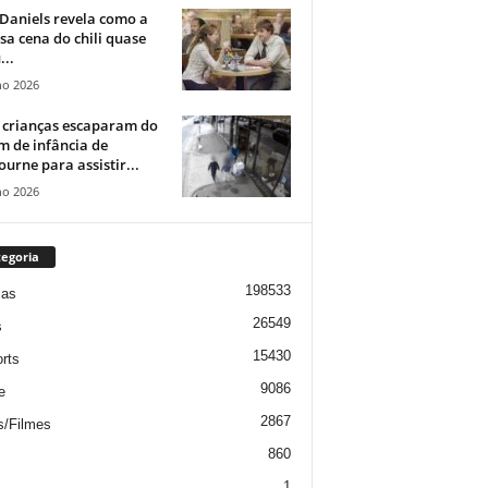
Daniels revela como a
a cena do chili quase
...
ho 2026
 crianças escaparam do
m de infância de
urne para assistir...
ho 2026
egoria
198533
ias
26549
s
15430
rts
9086
e
2867
s/Filmes
860
1