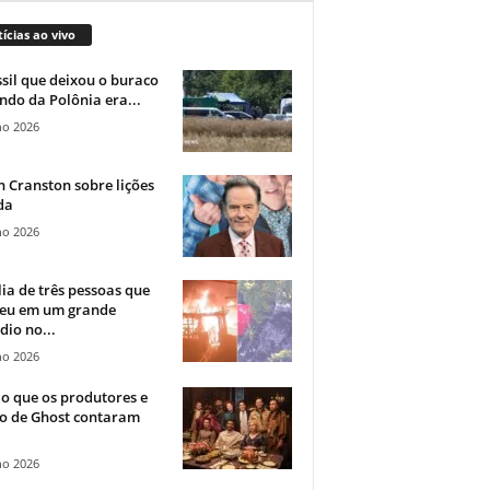
ícias ao vivo
sil que deixou o buraco
ndo da Polônia era...
ho 2026
 Cranston sobre lições
da
ho 2026
ia de três pessoas que
eu em um grande
dio no...
ho 2026
o que os produtores e
co de Ghost contaram
ho 2026