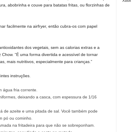
Xbox
a, abobrinha e couve para batatas fritas, ou florzinhas de
mar facilmente na airfryer, então cubra-os com papel
antioxidantes dos vegetais, sem as calorias extras e a
iz Chow. “É uma forma divertida e acessível de tornar
tas, mais nutritivos, especialmente para crianças.”
intes instruções.
 água fria corrente.
 uniformes, deixando a casca, com espessura de 1/16
chá de azeite e uma pitada de sal. Você também pode
em pó ou cominho.
amada na fritadeira para que não se sobreponham.