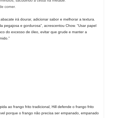
 minutos, sacudindo a cesta na metade.
 de comer.
abacate irá dourar, adicionar sabor e melhorar a textura.
ida pegajosa e gordurosa”, acrescentou Chow. “Usar papel
co do excesso de óleo, evitar que grude e manter a
mido.”
a ao frango frito tradicional, Hill defende o frango frito
udável porque o frango não precisa ser empanado, empanado