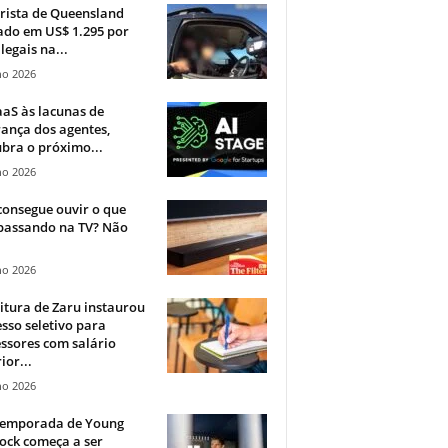
rista de Queensland
ado em US$ 1.295 por
ilegais na...
ho 2026
aS às lacunas de
ança dos agentes,
bra o próximo...
ho 2026
onsegue ouvir o que
 passando na TV? Não
.
ho 2026
itura de Zaru instaurou
sso seletivo para
ssores com salário
ior...
ho 2026
 temporada de Young
ock começa a ser