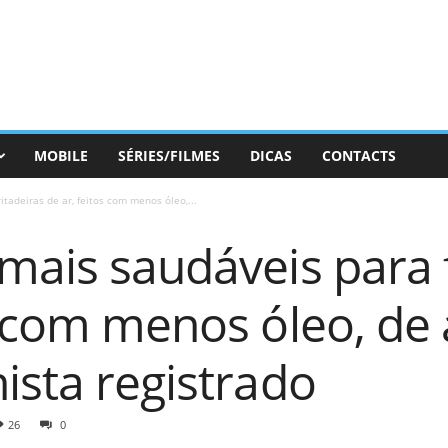
MOBILE
SÉRIES/FILMES
DICAS
CONTACTS
itadeiras de ar, feitos com menos óleo,...
mais saudáveis ​​para 
os com menos óleo, d
ista registrado
26
0