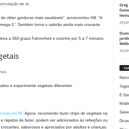
circulação de ar.
Greg 
famos
levou
de obter gorduras mais saudáveis”, acrescentou Hill. “A
29 Jul
ômega-3.” Também torna o salmão ainda mais crocante.
Duas
jardi
eira a 350 graus Fahrenheit e cozinhe por 5 a 7 minutos.
Melbo
29 Jul
getais
Cat
Notíc
criativo e experimente vegetais diferentes.
Jogo
E-Spo
Mobil
Série
ionista em BC
Agora, recomendo fazer chips de vegetais na
is e rápidos de fazer, podem ser adicionados às refeições ou
Dicas
rocantes, saborosos e apreciados por adultos e crianças.