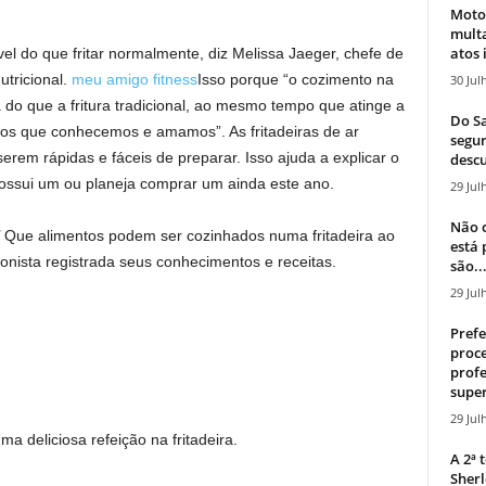
Moto
mult
atos 
el do que fritar normalmente, diz Melissa Jaeger, chefe de
utricional.
meu amigo fitness
Isso porque “o cozimento na
30 Jul
 do que a fritura tradicional, ao mesmo tempo que atinge a
Do Sa
ritos que conhecemos e amamos”. As fritadeiras de ar
segur
em rápidas e fáceis de preparar. Isso ajuda a explicar o
descu
ssui um ou planeja comprar um ainda este ano.
29 Jul
Não c
Que alimentos podem ser cozinhados numa fritadeira ao
está
onista registrada seus conhecimentos e receitas.
são..
29 Jul
Prefe
proce
profe
super
29 Jul
 deliciosa refeição na fritadeira.
A 2ª
Sherl