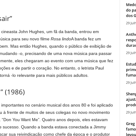
Medos
do pa
dos G
air”
29 Jul
O cineasta John Hughes, um fã da banda, entrou em
Antho
sica para seu novo filme
Rosa lindo
A banda fez um
resp
duran
o bem. Mas então Hughes, quando o público de exibição de
29 Jul
o, mudando -o, precisando de uma nova música para passar
ente, eles chegaram ao evento com uma música que fez
Estud
es e de partir o coração. No entanto, o letrista Paul
primo
fumaç
ná -lo relevante para mais públicos adultos.
29 Jul
” (1986)
Sheng
ajust
produ
 importantes no cenário musical dos anos 80 e foi aplicado
29 Jul
u à frente de muitos de seus colegas no novo movimento
1 “Don You Want Me”. Quatro anos depois, eles estavam
Greg 
sse sucesso. Quando a banda estava conectada a Jimmy
famos
levou
scar sua reivindicação como chefe da época e o produtor