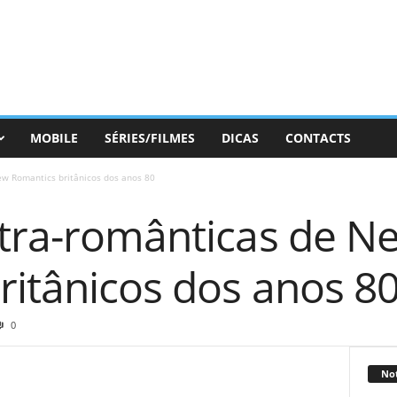
MOBILE
SÉRIES/FILMES
DICAS
CONTACTS
ew Romantics britânicos dos anos 80
ltra-românticas de N
ritânicos dos anos 8
0
Not