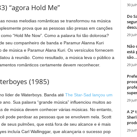
30 Jul
3) “agora Hold Me”
Do Sa
sas novas melodias românticas se transformou na música
segur
descu
implesmente prova que as pessoas são presas em canções
29 Jul
 como “Hold Me Now”. Como a palavra foi tão dolorosa?
de seu companheiro de banda e Paramur Alanna Kuri
Não c
o de música e Paramur Alana Kuri. Os versículos fornecem
está
são..
idatou à reunião. Como resultado, a música leva o público a
29 Jul
amentos românticos certamente devem reconhecer.
Prefe
terboyes (1985)
proce
profe
super
mo líder de Waterboys. Banda até
The Star-Sad lançou um
29 Jul
e ano. Sua palavra “grande música” influenciou muitos ao
fãs de música devem conhecer várias músicas. No entanto,
A 2ª
Sherl
ocê pode perdoar as pessoas que se envolvem nela. Scott
produ
 de seus pulmões, que está fora de seu alcance e é mais
29 Jul
es incluía Carl Wallinggar, que alcançaria o sucesso pop