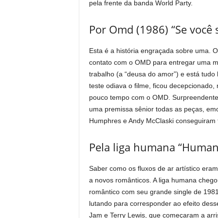
pela frente da banda World Party.
Por Omd (1986) “Se você s
Esta é a história engraçada sobre uma. 
contato com o OMD para entregar uma mú
trabalho (a “deusa do amor”) e está tud
teste odiava o filme, ficou decepcionad
pouco tempo com o OMD. Surpreendentem
uma premissa sênior todas as peças, emoçõ
Humphres e Andy McClaski conseguiram tor
Pela liga humana “Human
Saber como os fluxos de ar artístico eram
a novos românticos. A liga humana chego
romântico com seu grande single de 198
lutando para corresponder ao efeito de
Jam e Terry Lewis, que começaram a arri