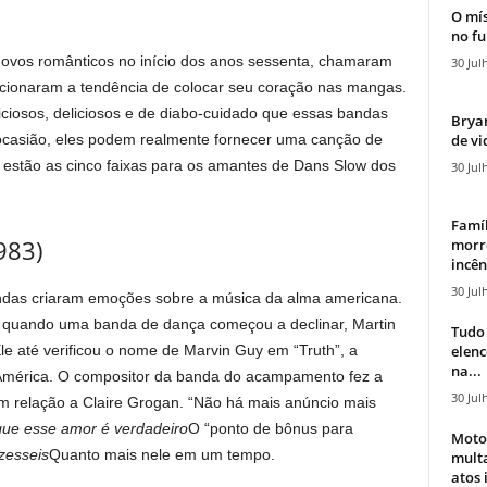
O mís
no fu
ovos românticos no início dos anos sessenta, chamaram
30 Jul
encionaram a tendência de colocar seu coração nas mangas.
iciosos, deliciosos e de diabo-cuidado que essas bandas
Bryan
de vi
ocasião, eles podem realmente fornecer uma canção de
 estão as cinco faixas para os amantes de Dans Slow dos
30 Jul
Famíl
983)
morr
incên
30 Jul
ondas criaram emoções sobre a música da alma americana.
 quando uma banda de dança começou a declinar, Martin
Tudo 
elen
e até verificou o nome de Marvin Guy em “Truth”, a
na...
América. O compositor da banda do acampamento fez a
30 Jul
 relação a Claire Grogan. “Não há mais anúncio mais
que esse amor é verdadeiro
O “ponto de bônus para
Moto
zesseis
Quanto mais nele em um tempo.
mult
atos 