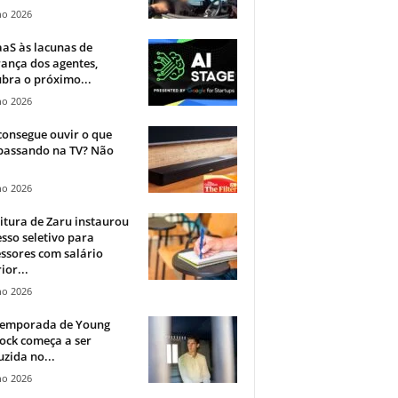
ho 2026
aS às lacunas de
ança dos agentes,
bra o próximo...
ho 2026
onsegue ouvir o que
 passando na TV? Não
.
ho 2026
itura de Zaru instaurou
sso seletivo para
ssores com salário
ior...
ho 2026
 temporada de Young
ock começa a ser
zida no...
ho 2026