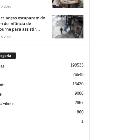
ho 2026
 crianças escaparam do
m de infância de
urne para assistir...
ho 2026
egoria
198533
ias
26549
s
15430
rts
9086
e
2867
s/Filmes
860
1