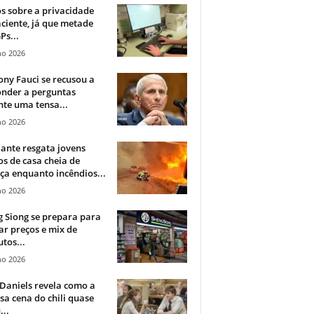
 sobre a privacidade
ciente, já que metade
Ps...
ho 2026
ny Fauci se recusou a
onder a perguntas
te uma tensa...
ho 2026
ante resgata jovens
s de casa cheia de
a enquanto incêndios...
ho 2026
 Siong se prepara para
ar preços e mix de
tos...
ho 2026
Daniels revela como a
a cena do chili quase
...