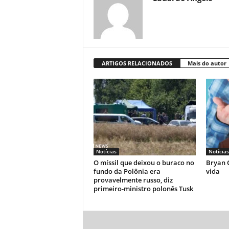
ARTIGOS RELACIONADOS
Mais do autor
Notícias
Notícias
O míssil que deixou o buraco no
Bryan C
fundo da Polônia era
vida
provavelmente russo, diz
primeiro-ministro polonês Tusk