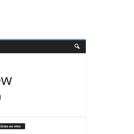
ew
0
ícias ao vivo