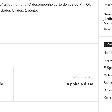
” à liga humana. O desempenho curto de voz de Phil Oki
29 Jul
stados Unidos. 1 ponto.
Duas
jardi
Melbo
29 Jul
Cat
Notíc
Jogo
E-Spo
Mobil
Próximo artigo
Série
de
A polícia disse
Dicas
Xbox