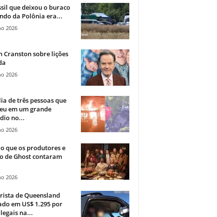
sil que deixou o buraco
ndo da Polônia era...
ho 2026
 Cranston sobre lições
da
ho 2026
ia de três pessoas que
eu em um grande
dio no...
ho 2026
o que os produtores e
co de Ghost contaram
ho 2026
rista de Queensland
ado em US$ 1.295 por
ilegais na...