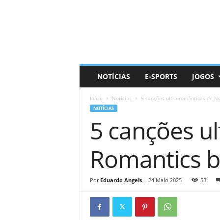
D
a
i
l
y
N
e
NOTÍCIAS
E-SPORTS
JOGOS
r
d
Início
Notícias
5 canções ultra-românticas de N
NOTÍCIAS
5 canções u
Romantics b
Por
Eduardo Angels
-
24 Maio 2025
53