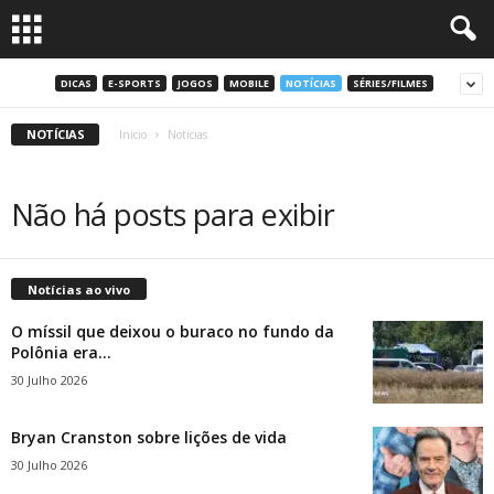
DICAS
E-SPORTS
JOGOS
MOBILE
NOTÍCIAS
SÉRIES/FILMES
NOTÍCIAS
Início
Notícias
Não há posts para exibir
Notícias ao vivo
O míssil que deixou o buraco no fundo da
Polônia era...
30 Julho 2026
Bryan Cranston sobre lições de vida
30 Julho 2026