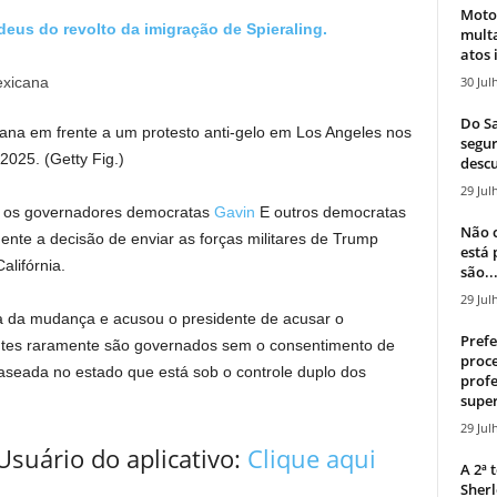
Moto
deus do revolto da imigração de Spieraling.
mult
atos 
30 Jul
Do Sa
na em frente a um protesto anti-gelo em Los Angeles nos
segur
 2025.
(Getty Fig.)
descu
29 Jul
m os governadores democratas
Gavin
E outros democratas
Não c
te a decisão de enviar as forças militares de Trump
está
lifórnia.
são..
29 Jul
a da mudança e acusou o presidente de acusar o
Prefe
entes raramente são governados sem o consentimento de
proce
aseada no estado que está sob o controle duplo dos
profe
super
29 Jul
Usuário do aplicativo:
Clique aqui
A 2ª
Sherl