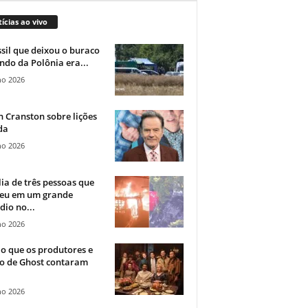
ícias ao vivo
sil que deixou o buraco
ndo da Polônia era...
ho 2026
 Cranston sobre lições
da
ho 2026
ia de três pessoas que
eu em um grande
dio no...
ho 2026
o que os produtores e
co de Ghost contaram
ho 2026