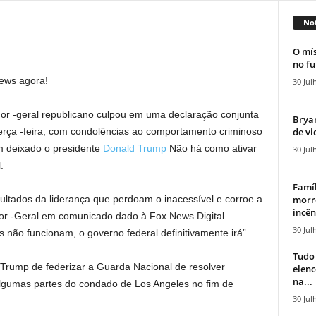
Not
O mís
no fu
News agora!
30 Jul
or -geral republicano culpou em uma declaração conjunta
Bryan
de vi
terça -feira, com condolências ao comportamento criminoso
m deixado o presidente
Donald Trump
Não há como ativar
30 Jul
.
Famíl
morr
sultados da liderança que perdoam o inacessível e corroe a
incên
dor -Geral em comunicado dado à Fox News Digital.
30 Jul
 não funcionam, o governo federal definitivamente irá”.
Tudo 
 Trump de federizar a Guarda Nacional de resolver
elen
na...
algumas partes do condado de Los Angeles no fim de
30 Jul