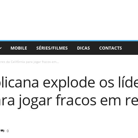
MOBILE
SÉRIES/FILMES
DICAS
CONTACTS
res da Califórnia para jogar fracos em...
icana explode os líd
ara jogar fracos em r
0