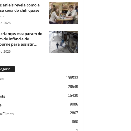
Daniels revela como a
a cena do chili quase
...
ho 2026
 crianças escaparam do
m de infância de
urne para assistir...
ho 2026
egoria
198533
ias
26549
s
15430
rts
9086
e
2867
s/Filmes
860
1