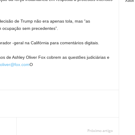
Xbox
ecisão de Trump não era apenas tola, mas “as
am ocupação sem precedentes”.
ador -geral na Califórnia para comentários digitais.
osos de Ashley Oliver Fox cobrem as questões judiciárias e
.oliver@fox.com
O
Próximo artigo