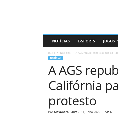
D
a
i
l
y
N
e
NOTÍCIAS
E-SPORTS
JOGOS
r
d
Início
Notícias
A AGS republicana explode os líde
NOTÍCIAS
A AGS republ
Califórnia p
protesto
Por
Alexandra Paiva
-
11 Junho 2025
69