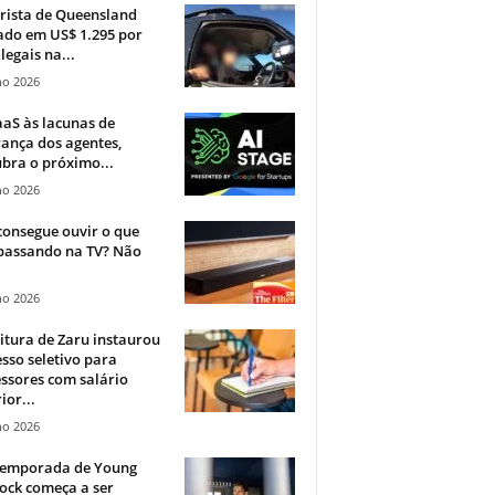
rista de Queensland
ado em US$ 1.295 por
ilegais na...
ho 2026
aS às lacunas de
ança dos agentes,
bra o próximo...
ho 2026
onsegue ouvir o que
 passando na TV? Não
.
ho 2026
itura de Zaru instaurou
sso seletivo para
ssores com salário
ior...
ho 2026
 temporada de Young
ock começa a ser