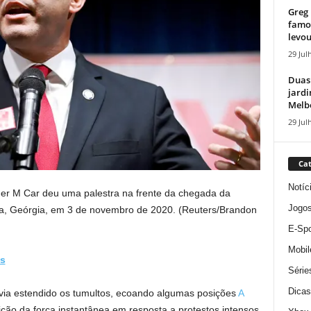
Greg 
famos
levou
29 Jul
Duas
jardi
Melbo
29 Jul
Cat
Notíc
her M Car deu uma palestra na frente da chegada da
Jogo
nta, Geórgia, em 3 de novembro de 2020.
(Reuters/Brandon
E-Spo
Mobil
ws
Série
Dicas
via estendido os tumultos, ecoando algumas posições
A
ição da força instantânea em resposta a protestos intensos