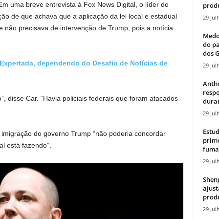
Em uma breve entrevista à Fox News Digital, o líder do
produ
ão de que achava que a aplicação da lei local e estadual
29 Jul
 e não precisava de intervenção de Trump, pois a notícia
Medos
do pa
dos G
 Expertada, dependendo do Desafio de Notícias de
29 Jul
Antho
resp
, disse Car. “Havia policiais federais que foram atacados
duran
29 Jul
Estud
 imigração do governo Trump “não poderia concordar
primo
l está fazendo”.
fumaç
29 Jul
Sheng
ajust
produ
29 Jul