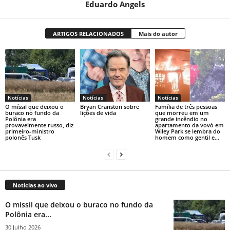
Eduardo Angels
ARTIGOS RELACIONADOS
Mais do autor
Notícias
Notícias
Notícias
O míssil que deixou o
Bryan Cranston sobre
Família de três pessoas
buraco no fundo da
lições de vida
que morreu em um
Polônia era
grande incêndio no
provavelmente russo, diz
apartamento da vovó em
primeiro-ministro
Wiley Park se lembra do
polonês Tusk
homem como gentil e...
Notícias ao vivo
O míssil que deixou o buraco no fundo da
Polônia era...
30 Julho 2026