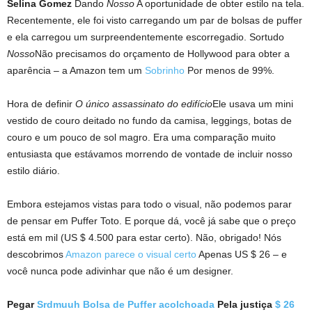
Selina Gomez
Dando
Nosso
A oportunidade de obter estilo na tela.
Recentemente, ele foi visto carregando um par de bolsas de puffer
e ela carregou um surpreendentemente escorregadio. Sortudo
Nosso
Não precisamos do orçamento de Hollywood para obter a
aparência – a Amazon tem um
Sobrinho
Por menos de 99%.
Hora de definir
O único assassinato do edifício
Ele usava um mini
vestido de couro deitado no fundo da camisa, leggings, botas de
couro e um pouco de sol magro. Era uma comparação muito
entusiasta que estávamos morrendo de vontade de incluir nosso
estilo diário.
Embora estejamos vistas para todo o visual, não podemos parar
de pensar em Puffer Toto. E porque dá, você já sabe que o preço
está em mil (US $ 4.500 para estar certo). Não, obrigado! Nós
descobrimos
Amazon parece o visual certo
Apenas US $ 26 – e
você nunca pode adivinhar que não é um designer.
Pegar
Srdmuuh Bolsa de Puffer acolchoada
Pela justiça
$ 26