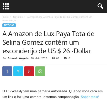
Início
Notícias
A Amazon de Lux Paya Tota de Selina Gomez contém um
esconderijo...
NOTÍCIAS
A Amazon de Lux Paya Tota de
Selina Gomez contém um
esconderijo de US $ 26 -Dollar
Por
Eduardo Angels
-
10 Maio 2025
63
0
O US Weekly tem uma parceria autorizada. Quando você clica em
um link e faz uma compra, obtemos compensação.
Saber mais!