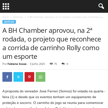
Início
Notícias
A BH Chamber aprovou, na 2ª rodada, o projeto que reconhece a...
NOTÍCIAS
A BH Chamber aprovou, na 2ª
rodada, o projeto que reconhece
a corrida de carrinho Rolly como
um esporte
Por
Fabiana Sousa
-
3 Julho 2025
75
0
A proposta do vereador Jose Ferreri (Somos) foi votada na quarta -
feira (1) e desde que os eventos tenham um equipamento de
proteção e socorro. O carrinho do jogo se reuniu para comemorar