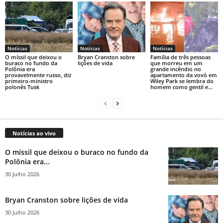
Notícias
Notícias
Notícias
O míssil que deixou o
Bryan Cranston sobre
Família de três pessoas
buraco no fundo da
lições de vida
que morreu em um
Polônia era
grande incêndio no
provavelmente russo, diz
apartamento da vovó em
primeiro-ministro
Wiley Park se lembra do
polonês Tusk
homem como gentil e...
Notícias ao vivo
O míssil que deixou o buraco no fundo da
Polônia era...
30 Julho 2026
Bryan Cranston sobre lições de vida
30 Julho 2026